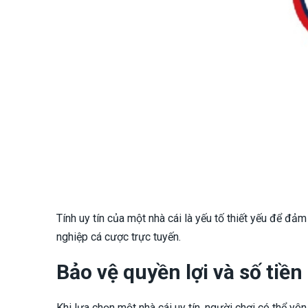
Tính uy tín của một nhà cái là yếu tố thiết yếu để đả
nghiệp cá cược trực tuyến.
Bảo vệ quyền lợi và số tiền
Khi lựa chọn một nhà cái uy tín, người chơi có thể y