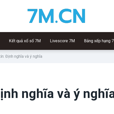
Kết quả xổ số 7M
Livescore 7M
Bảng xếp hạng 
tín: Định nghĩa và ý nghĩa
Định nghĩa và ý nghĩ