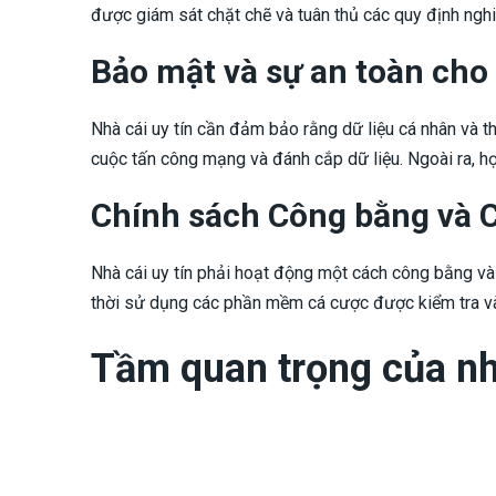
được giám sát chặt chẽ và tuân thủ các quy định ngh
Bảo mật và sự an toàn cho
Nhà cái uy tín cần đảm bảo rằng dữ liệu cá nhân và t
cuộc tấn công mạng và đánh cắp dữ liệu. Ngoài ra, h
Chính sách Công bằng và 
Nhà cái uy tín phải hoạt động một cách công bằng và 
thời sử dụng các phần mềm cá cược được kiểm tra và
Tầm quan trọng của nhà