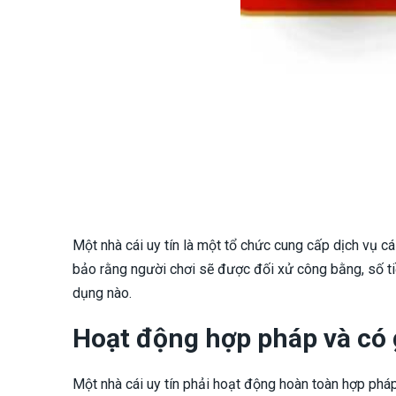
Một nhà cái uy tín là một tổ chức cung cấp dịch vụ c
bảo rằng người chơi sẽ được đối xử công bằng, số t
dụng nào.
Hoạt động hợp pháp và có 
Một nhà cái uy tín phải hoạt động hoàn toàn hợp pháp