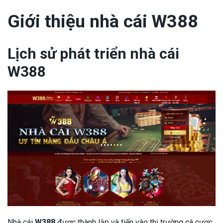
Giới thiệu nhà cái W388
Lịch sử phát triển nhà cái
W388
Nhà cái
W388
được thành lập và tiến vào thị trường cá cược