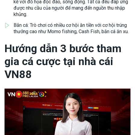
kế với đồ họa độc đáo, sống động. Tất cả đều đáp ứng
được nhu cầu của người để mang đến nguồn thu nhập
khủng.
Bắn cá: Trò chơi có nhiều cơ hội ăn tiền với cơ hội trúng
thưởng cao như Momo fishing, Cash Fish, bắn cá ăn xu.
Hướng dẫn 3 bước tham
gia cá cược tại nhà cái
VN88