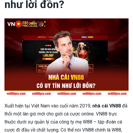
như lời đồn?
Xuất hiện tại Việt Nam vào cuối năm 2019,
nhà cái VN88
đã
thổi một làn gió mới cho giới cá cược online. VN88 trực
thuộc dưới sự quản lý của công ty mẹ W88 – tập đoàn cá
cược đi đầu về chất lượng. Có thể nói VN88 chính là W88,