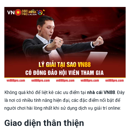
Không quá khó để liệt kê các ưu điểm tại
nhà cái VN88
. Đây
là nơi có nhiều tính năng hiện đại, các đặc điểm nổi bật để
người chơi hài lòng nhất khi sử dụng dịch vụ giải trí online:
Giao diện thân thiện