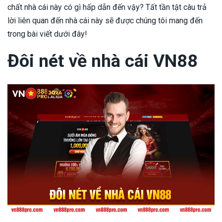
chất nhà cái này có gì hấp dẫn đến vậy? Tất tần tật câu trả
lời liên quan đến nhà cái này sẽ được chúng tôi mang đến
trong bài viết dưới đây!
Đôi nét về nhà cái VN88