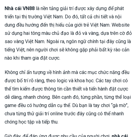
Nhà cái VN88
là nền tảng giải trí được xây dựng để phát
triển tại thị trường Việt Nam. Do đó, tất cả chi tiết và nội
dung đều hướng đến thị hiếu của giới trẻ Việt Nam. Website
sử dụng hai tông màu chủ đạo là đỏ và vàng, dựa trên cờ đỏ
sao vàng Việt Nam. Ngoài ra, ngôn ngữ chính tại đây cũng là
tiếng Việt, nên người chơi sẽ không gặp phải bất kỳ rào cản
nào khi tham gia đặt cược.
Không chỉ ấn tượng về hình ảnh mà các mục chức năng đều
được bố trí rõ ràng, theo logic và khoa học. Các tay chơi có
thể tìm kiếm được thông tin cần thiết và tiến hành đặt cược
dễ dàng, nhanh chóng. Bên cạnh đó, từng phần, từng thể loại
game đều có hướng dẫn cụ thể. Dù bạn là tay chơi “gà mờ”,
chưa từng thử giải trí online trước đây cũng có thể nhanh
chóng học tập và tiếp thu.
Giờ đây, để đáp ứng được nhu cầu của người chơi,
nhà cái