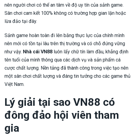
nên người chơi có thể an tâm về độ uy tín của sảnh game.
Sân chơi cam kết 100% không có trường hợp gian lận hoặc
lừa đảo tại đây.
Sảnh game hoàn toàn đi lên bằng thực lực của chính mình
nên mới có tồn tại lâu trên thị trường và có chỗ đứng vững
như vậy.
Nhà cái VN88
luôn lấy chữ tín làm đầu, khẳng định
tên tuổi của mình thông qua các dịch vụ và sản phẩm cá
cược chất lượng. Nền tảng đã thành công trong việc tạo nên
một sân chơi chất lượng và đáng tin tưởng cho các game thủ
Việt Nam.
Lý giải tại sao VN88 có
đông đảo hội viên tham
gia