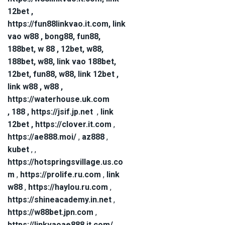
12bet
,
https://fun88linkvao.it.com
,
link
vao w88
,
bong88
,
fun88
,
188bet
,
w 88
,
12bet
,
w88
,
188bet
,
w88
,
link vao 188bet
,
12bet
,
fun88
,
w88
,
link 12bet
,
link w88
, w88 ,
https://waterhouse.uk.com
,
188
,
https://jsif.jp.net
,
link
12bet
,
https://clover.it.com
,
https://ae888.moi/
,
az888
,
kubet
, ,
https://hotspringsvillage.us.co
m
,
https://prolife.ru.com
,
link
w88
,
https://haylou.ru.com
,
https://shineacademy.in.net
,
https://w88bet.jpn.com
,
https://linkvaoae888.it.com/