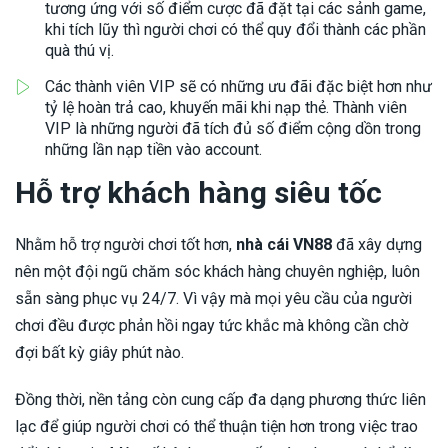
tương ứng với số điểm cược đã đặt tại các sảnh game,
khi tích lũy thì người chơi có thể quy đổi thành các phần
quà thú vị.
Các thành viên VIP sẽ có những ưu đãi đặc biệt hơn như
tỷ lệ hoàn trả cao, khuyến mãi khi nạp thẻ. Thành viên
VIP là những người đã tích đủ số điểm cộng dồn trong
những lần nạp tiền vào account.
Hỗ trợ khách hàng siêu tốc
Nhằm hỗ trợ người chơi tốt hơn,
nhà cái VN88
đã xây dựng
nên một đội ngũ chăm sóc khách hàng chuyên nghiệp, luôn
sẵn sàng phục vụ 24/7. Vì vậy mà mọi yêu cầu của người
chơi đều được phản hồi ngay tức khắc mà không cần chờ
đợi bất kỳ giây phút nào.
Đồng thời, nền tảng còn cung cấp đa dạng phương thức liên
lạc để giúp người chơi có thể thuận tiện hơn trong việc trao