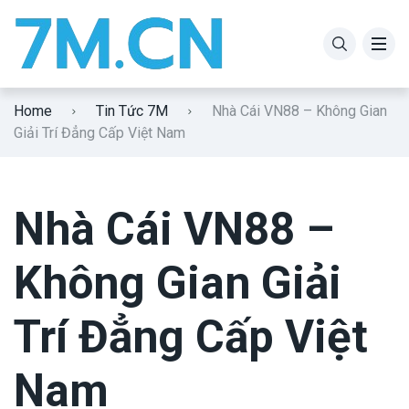
W88
Soi kèo 7M
Home
Tin Tức 7M
Nhà Cái VN88 – Không Gian
188bet
Tin Tức
Giải Trí Đẳng Cấp Việt Nam
Fun88
12bet
Nhà Cái VN88 –
Link vao bong88
Không Gian Giải
Link w88
Trí Đẳng Cấp Việt
Bong88
Nam
link vao 188bet