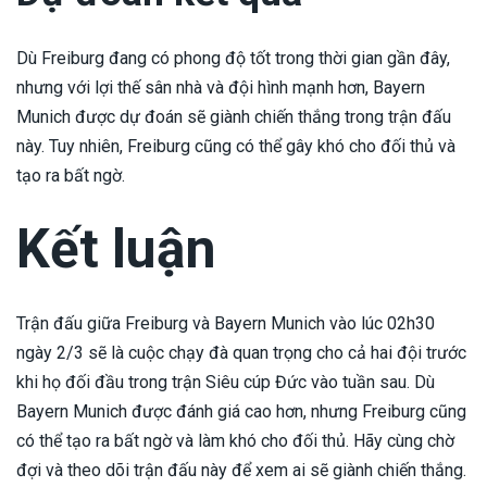
Dù Freiburg đang có phong độ tốt trong thời gian gần đây,
nhưng với lợi thế sân nhà và đội hình mạnh hơn, Bayern
Munich được dự đoán sẽ giành chiến thắng trong trận đấu
này. Tuy nhiên, Freiburg cũng có thể gây khó cho đối thủ và
tạo ra bất ngờ.
Kết luận
Trận đấu giữa Freiburg và Bayern Munich vào lúc 02h30
ngày 2/3 sẽ là cuộc chạy đà quan trọng cho cả hai đội trước
khi họ đối đầu trong trận Siêu cúp Đức vào tuần sau. Dù
Bayern Munich được đánh giá cao hơn, nhưng Freiburg cũng
có thể tạo ra bất ngờ và làm khó cho đối thủ. Hãy cùng chờ
đợi và theo dõi trận đấu này để xem ai sẽ giành chiến thắng.