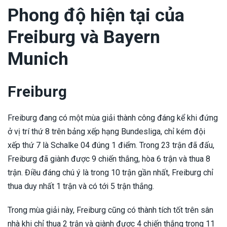
Phong độ hiện tại của
Freiburg và Bayern
Munich
Freiburg
Freiburg đang có một mùa giải thành công đáng kể khi đứng
ở vị trí thứ 8 trên bảng xếp hạng Bundesliga, chỉ kém đội
xếp thứ 7 là Schalke 04 đúng 1 điểm. Trong 23 trận đã đấu,
Freiburg đã giành được 9 chiến thắng, hòa 6 trận và thua 8
trận. Điều đáng chú ý là trong 10 trận gần nhất, Freiburg chỉ
thua duy nhất 1 trận và có tới 5 trận thắng.
Trong mùa giải này, Freiburg cũng có thành tích tốt trên sân
nhà khi chỉ thua 2 trận và giành được 4 chiến thắng trong 11