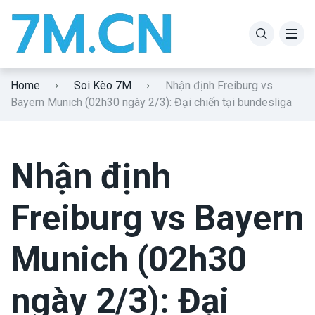
W88
Soi kèo 7M
Home
Soi Kèo 7M
Nhận định Freiburg vs
188bet
Tin Tức
Bayern Munich (02h30 ngày 2/3): Đại chiến tại bundesliga
Fun88
12bet
Nhận định
Link vao bong88
Freiburg vs Bayern
Link w88
Munich (02h30
Bong88
ngày 2/3): Đại
link vao 188bet