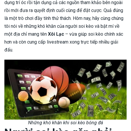
dụng trí óc rồi tận dụng cả các nguồn tham khảo bên ngoài
rồi mới đưa ra quyết định cuối cùng để đặt cược. Quả đúng
là một trò chơi đầy tính thử thách. Hôm nay, hãy cùng chúng
tôi nói về những khó khăn của người soi kèo và bật mí về
một địa chỉ mang tên
Xôi Lạc
– vừa giúp soi kèo chính xác
hơn và còn cung cấp livestream xong trực tiếp nhiều giải
đấu.
Những khó khăn khi soi kèo bóng đá