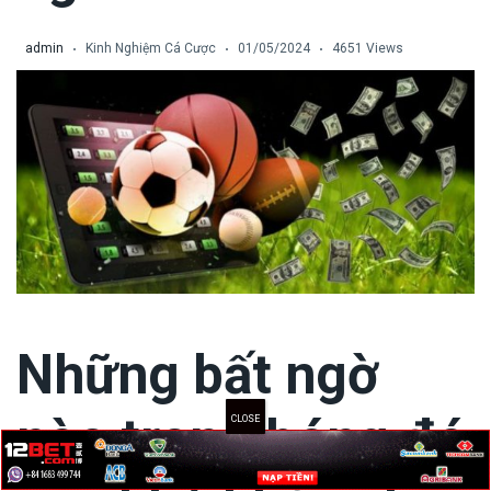
link vao 12bet
admin
Kinh Nghiệm Cá Cược
01/05/2024
4651 Views
Sbobet
link vao w88
link vao ae888
link vao fun88
link 188bet
Những bất ngờ
nào trong bóng đá