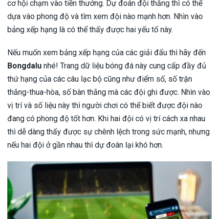
cơ hội chạm vào tiền thưởng. Dự đoán đội thắng thì có thể
dựa vào phong độ và tìm xem đội nào mạnh hơn. Nhìn vào
bảng xếp hạng là có thể thấy được hai yếu tố này.
Nếu muốn xem bảng xếp hạng của các giải đấu thì hãy đến
Bongdalu
nhé! Trang dữ liệu bóng đá này cung cấp đầy đủ
thứ hạng của các câu lạc bộ cũng như điểm số, số trận
thắng-thua-hòa, số bàn thắng mà các đội ghi được. Nhìn vào
vị trí và số liệu này thì người chơi có thể biết được đội nào
đang có phong độ tốt hơn. Khi hai đội có vị trí cách xa nhau
thì dễ dàng thấy được sự chênh lệch trong sức mạnh, nhưng
nếu hai đội ở gần nhau thì dự đoán lại khó hơn.