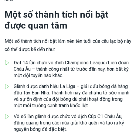
Một số thành tích nổi bật
được quan tâm
Một số thành tích nổi bật làm nên tên tuổi của câu lạc bộ này
có thể được kể đến như:
Đạt 14 lần chức vô định Champions League/Liên đoàn
Châu Âu – thành công nhất từ trước đến nay, hơn bất kỳ
một đội tuyển nào khác.
Giành được danh hiệu La Liga – giải đấu bóng đá hàng
đầu Tây Ban Nha. Thành tích này đã chứng tỏ sức mạnh
và sự ổn định của đội bóng dù phải hoạt động trong
một môi trường cạnh tranh khốc liệt.
Vô số lần giành được chức vô địch Cúp C1 Châu Âu,
đăng quang trong các mùa giải khó quên và tạo ra kỷ
nguyên bóng đá đặc biệt.