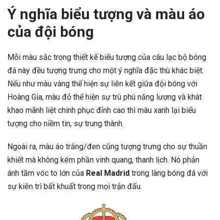
Ý nghĩa biểu tượng và màu áo
của đội bóng
Mỗi màu sắc trong thiết kế biểu tượng của câu lạc bộ bóng
đá này đều tượng trưng cho một ý nghĩa đặc thù khác biệt.
Nếu như màu vàng thể hiện sự liên kết giữa đội bóng với
Hoàng Gia, màu đỏ thể hiện sự trù phú năng lượng và khát
khao mãnh liệt chinh phục đỉnh cao thì màu xanh lại biểu
tượng cho niềm tin, sự trung thành.
Ngoài ra, màu áo trắng/đen cũng tượng trưng cho sự thuần
khiết mà không kém phần vinh quang, thanh lịch. Nó phản
ánh tầm vóc to lớn của
Real Madrid
trong làng bóng đá với
sự kiên trì bất khuất trong mọi trận đấu.