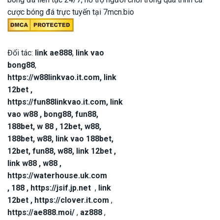
cược bóng đá trực tuyến tại 7mcn.bio
Đối tác:
link ae888
,
link vao
bong88
,
https://w88linkvao.it.com
,
link
12bet
,
https://fun88linkvao.it.com
,
link
vao w88
,
bong88
,
fun88
,
188bet
,
w 88
,
12bet
,
w88
,
188bet
,
w88
,
link vao 188bet
,
12bet
,
fun88
,
w88
,
link 12bet
,
link w88
, w88 ,
https://waterhouse.uk.com
,
188
,
https://jsif.jp.net
,
link
12bet
,
https://clover.it.com
,
https://ae888.moi/
,
az888
,