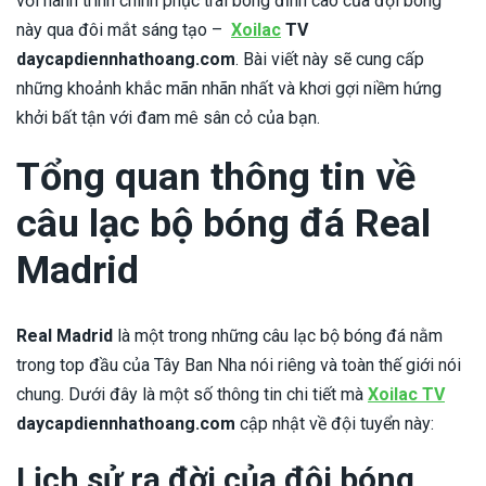
với hành trình chinh phục trái bóng đỉnh cao của đội bóng
này qua đôi mắt sáng tạo –
Xoilac
TV
daycapdiennhathoang.com
. Bài viết này sẽ cung cấp
những khoảnh khắc mãn nhãn nhất và khơi gợi niềm hứng
khởi bất tận với đam mê sân cỏ của bạn.
Tổng quan thông tin về
câu lạc bộ bóng đá Real
Madrid
Real Madrid
là một trong những câu lạc bộ bóng đá nằm
trong top đầu của Tây Ban Nha nói riêng và toàn thế giới nói
chung. Dưới đây là một số thông tin chi tiết mà
Xoilac TV
daycapdiennhathoang.com
cập nhật về đội tuyển này:
Lịch sử ra đời của đội bóng