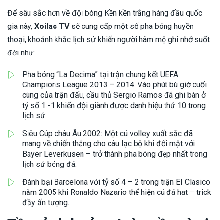
Để sâu sắc hơn về đội bóng Kền kền trắng hàng đầu quốc
gia này,
Xoilac TV
sẽ cung cấp một số pha bóng huyền
thoại, khoảnh khắc lịch sử khiến người hâm mộ ghi nhớ suốt
đời như:
Pha bóng “La Decima” tại trận chung kết UEFA
Champions League 2013 – 2014. Vào phút bù giờ cuối
cùng của trận đấu, cầu thủ Sergio Ramos đã ghi bàn ở
tỷ số 1 -1 khiến đội giành được danh hiệu thứ 10 trong
lịch sử.
Siêu Cúp châu Âu 2002: Một cú volley xuất sắc đã
mang về chiến thắng cho câu lạc bộ khi đối mặt với
Bayer Leverkusen – trở thành pha bóng đẹp nhất trong
lịch sử bóng đá.
Đánh bại Barcelona với tỷ số 4 – 2 trong trận EI Clasico
năm 2005 khi Ronaldo Nazario thể hiện cú đá hat – trick
đầy ấn tượng.