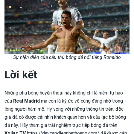
Sự hiện diện của cầu thủ bóng đá nổi tiếng Ronaldo
Lời kết
Những pha bóng huyền thoại này không chỉ là niềm tự hào
của
Real Madrid
mà còn là ký ức vô cùng đáng nhớ trong
lòng người hâm mộ. Hy vọng với những thông tin trên, độc
giả đã có được cái nhìn khách quan hơn về câu lạc bộ bóng
đá này. Hãy tham gia trải nghiệm trực tiếp bóng đá trên
Xoilac TV
https://daycapdiennhathoang.com/ để được cập