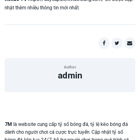
nhật thêm nhiều thông tin mới nhất.
Author
admin
7M
là website cung cấp tỷ số bóng đá, tỷ lệ kèo bóng đá
dành cho người chơi cá cược trực tuyến. Cập nhật tỷ số
bóng đá liên tục 24/7, hỗ trợ người chơi trong quá trình cá