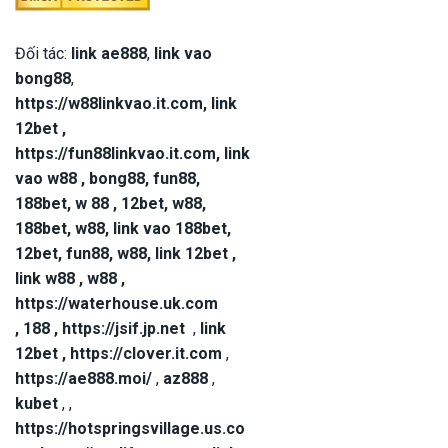
Đối tác:
link ae888
,
link vao
bong88
,
https://w88linkvao.it.com
,
link
12bet
,
https://fun88linkvao.it.com
,
link
vao w88
,
bong88
,
fun88
,
188bet
,
w 88
,
12bet
,
w88
,
188bet
,
w88
,
link vao 188bet
,
12bet
,
fun88
,
w88
,
link 12bet
,
link w88
, w88 ,
https://waterhouse.uk.com
,
188
,
https://jsif.jp.net
,
link
12bet
,
https://clover.it.com
,
https://ae888.moi/
,
az888
,
kubet
, ,
https://hotspringsvillage.us.co