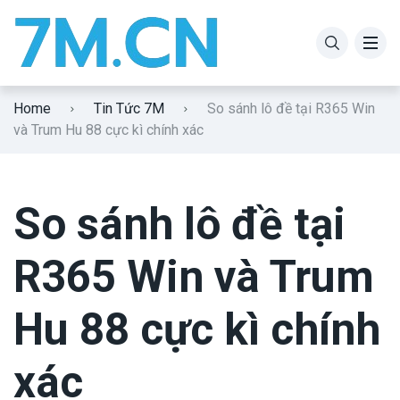
W88
Soi kèo 7M
Home
Tin Tức 7M
So sánh lô đề tại R365 Win
188bet
Tin Tức
và Trum Hu 88 cực kì chính xác
Fun88
12bet
So sánh lô đề tại
Link vao bong88
R365 Win và Trum
Link w88
Hu 88 cực kì chính
Bong88
xác
link vao 188bet