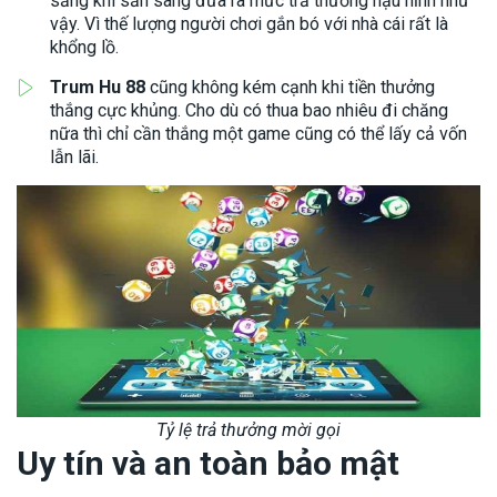
sảng khi sẵn sàng đưa ra mức trả thưởng hậu hĩnh như
vậy. Vì thế lượng người chơi gắn bó với nhà cái rất là
khổng lồ.
Trum Hu 88
cũng không kém cạnh khi tiền thưởng
thắng cực khủng. Cho dù có thua bao nhiêu đi chăng
nữa thì chỉ cần thắng một game cũng có thể lấy cả vốn
lẫn lãi.
Tỷ lệ trả thưởng mời gọi
Uy tín và an toàn bảo mật