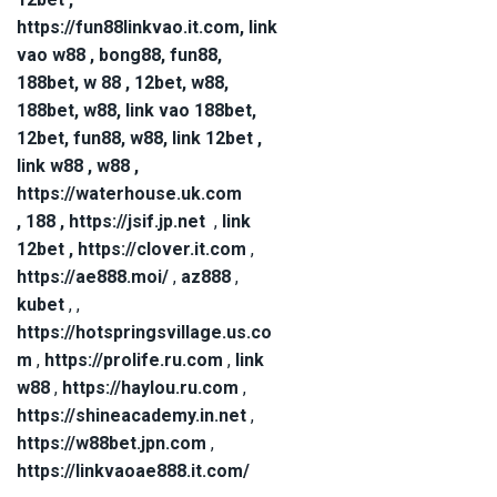
https://fun88linkvao.it.com
,
link
vao w88
,
bong88
,
fun88
,
188bet
,
w 88
,
12bet
,
w88
,
188bet
,
w88
,
link vao 188bet
,
12bet
,
fun88
,
w88
,
link 12bet
,
link w88
, w88 ,
https://waterhouse.uk.com
,
188
,
https://jsif.jp.net
,
link
12bet
,
https://clover.it.com
,
https://ae888.moi/
,
az888
,
kubet
, ,
https://hotspringsvillage.us.co
m
,
https://prolife.ru.com
,
link
w88
,
https://haylou.ru.com
,
https://shineacademy.in.net
,
https://w88bet.jpn.com
,
https://linkvaoae888.it.com/