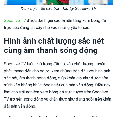
Xem trực tiếp các trận đấu tại Socolive TV
Socolive TV
được đánh giá cao là nền tảng xem bóng đá
trực tiếp đáng tin cậy nhờ vào những yếu tố sau:
Hình ảnh chất lượng sắc nét
cùng âm thanh sống động
Socolive TV luôn chú trọng đầu tư vào chất lượng truyền
phát, mang đến cho người xem những trận đấu với hình ảnh
sắc nét, âm thanh sống động, giúp khán giả như được hòa
mình vào không khí cuồng nhiệt của sân vận động. Điều này
làm cho trải nghiệm xem bóng đá trực tuyến trên Socolive
TV trở nên sống động và chân thực như đang ngồi trên khán
đài sân vận động.