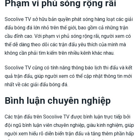
Phạm vi phủ sóng rộng rãi
Socolive TV sở hữu bản quyền phát sóng hàng loạt các giải
đấu bóng đá lớn nhỏ trên thế giới, bao gồm cả những trận
cầu đỉnh cao. Với phạm vi phủ sóng rộng rãi, người xem có
thể dễ dàng theo dõi các trận đấu yêu thích của mình mà
không cần phải tìm kiếm trên nhiều kênh khác nhau.
Socolive TV cũng có tính năng thông báo lịch thi đấu và kết
quả trận đấu, giúp người xem có thể cập nhật thông tin mới
nhất về các giải đấu bóng đá.
Bình luận chuyên nghiệp
Các trận đấu trên Socolive TV được bình luận trực tiếp bởi
đội ngũ bình luận viên chuyên nghiệp, giàu kinh nghiệm, giúp
người xem hiểu rõ diễn biến trận đấu và tăng thêm phần hấp