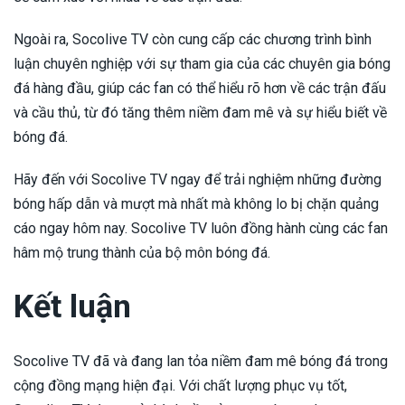
Ngoài ra, Socolive TV còn cung cấp các chương trình bình
luận chuyên nghiệp với sự tham gia của các chuyên gia bóng
đá hàng đầu, giúp các fan có thể hiểu rõ hơn về các trận đấu
và cầu thủ, từ đó tăng thêm niềm đam mê và sự hiểu biết về
bóng đá.
Hãy đến với Socolive TV ngay để trải nghiệm những đường
bóng hấp dẫn và mượt mà nhất mà không lo bị chặn quảng
cáo ngay hôm nay. Socolive TV luôn đồng hành cùng các fan
hâm mộ trung thành của bộ môn bóng đá.
Kết luận
Socolive TV đã và đang lan tỏa niềm đam mê bóng đá trong
cộng đồng mạng hiện đại. Với chất lượng phục vụ tốt,