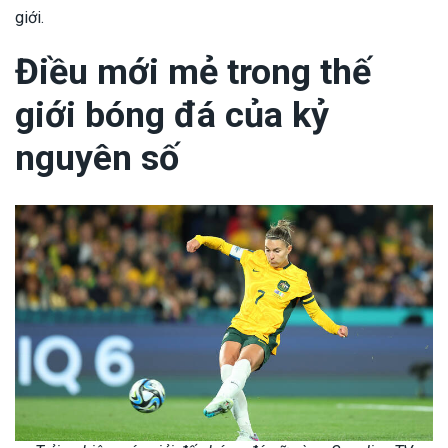
giới.
Điều mới mẻ trong thế
giới bóng đá của kỷ
nguyên số