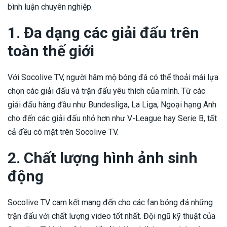
bình luận chuyên nghiệp.
1. Đa dạng các giải đấu trên
toàn thế giới
Với Socolive TV, người hâm mộ bóng đá có thể thoải mái lựa
chọn các giải đấu và trận đấu yêu thích của mình. Từ các
giải đấu hàng đầu như Bundesliga, La Liga, Ngoại hạng Anh
cho đến các giải đấu nhỏ hơn như V-League hay Serie B, tất
cả đều có mặt trên Socolive TV.
2. Chất lượng hình ảnh sinh
động
Socolive TV cam kết mang đến cho các fan bóng đá những
trận đấu với chất lượng video tốt nhất. Đội ngũ kỹ thuật của