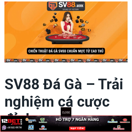
link vao 12bet
Sbobet
link vao w88
link vao ae888
link vao fun88
SV88 Đá Gà – Trải
link 188bet
nghiệm cá cược
đỉnh cao