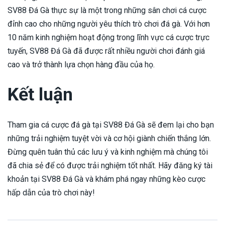
SV88 Đá Gà thực sự là một trong những sân chơi cá cược
đỉnh cao cho những người yêu thích trò chơi đá gà. Với hơn
10 năm kinh nghiệm hoạt động trong lĩnh vực cá cược trực
tuyến, SV88 Đá Gà đã được rất nhiều người chơi đánh giá
cao và trở thành lựa chọn hàng đầu của họ.
Kết luận
Tham gia cá cược đá gà tại SV88 Đá Gà sẽ đem lại cho bạn
những trải nghiệm tuyệt vời và cơ hội giành chiến thắng lớn.
Đừng quên tuân thủ các lưu ý và kinh nghiệm mà chúng tôi
đã chia sẻ để có được trải nghiệm tốt nhất. Hãy đăng ký tài
khoản tại SV88 Đá Gà và khám phá ngay những kèo cược
hấp dẫn của trò chơi này!