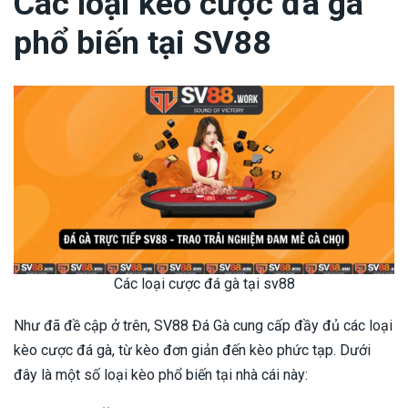
Các loại kèo cược đá gà
phổ biến tại SV88
Các loại cược đá gà tại sv88
Như đã đề cập ở trên, SV88 Đá Gà cung cấp đầy đủ các loại
kèo cược đá gà, từ kèo đơn giản đến kèo phức tạp. Dưới
đây là một số loại kèo phổ biến tại nhà cái này: