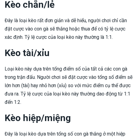
Kèo chẵn/lẻ
Đây là loại kèo rất đơn giản và dễ hiểu, người chơi chỉ cần
đặt cược vào con gà sẽ thắng hoặc thua để có tỷ lệ cược
xác định. Tỷ lệ cược của loại kèo này thường là 1:1.
Kèo tài/xỉu
Loại kèo này dựa trên tổng điểm số của tất cả các con gà
trong trận đấu. Người chơi sẽ đặt cược vào tổng số điểm sẽ
lớn hơn (tài) hay nhỏ hơn (xỉu) so với mức điểm cụ thể được
đưa ra. Tỷ lệ cược của loại kèo này thường dao động từ 1:1
đến 1:2.
Kèo hiệp/miệng
Đây là loại kèo dựa trên tổng số con gà thắng ở một hiệp