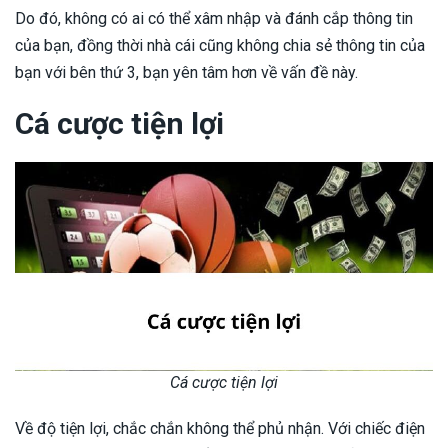
Do đó, không có ai có thể xâm nhập và đánh cắp thông tin
của bạn, đồng thời nhà cái cũng không chia sẻ thông tin của
bạn với bên thứ 3, bạn yên tâm hơn về vấn đề này.
Cá cược tiện lợi
Cá cược tiện lợi
Về độ tiện lợi, chắc chắn không thể phủ nhận. Với chiếc điện