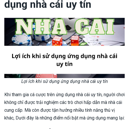
dụng nhà cái uy tín
Lợi ích khi sử dụng ứng dụng nhà cái uy tín
Khi tham gia cá cược trên ứng dụng nhà cái uy tín, người chơi
không chỉ được trải nghiệm các trò chơi hấp dẫn mà nhà cái
cung cấp. Mà còn được tận hưởng nhiều tính năng thú vị
khác, Dưới đây là những điểm nổi bật mà ứng dụng mang lại: