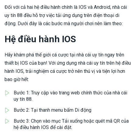
Đối với cả hai hệ điều hành chính là IOS và Android, nhà cái
uy tín 88 đều hỗ trợ việc tải ứng dụng trên điện thoại di
động. Dưới đây là các bước mà người chơi nên làm theo:
Hệ điều hành IOS
Hãy khám phá thế giới cá cược tại nhà cái uy tín ngay trên
thiết bị IOS của bạn! Với ứng dụng nhà cái uy tín trên hệ điều
hành IOS, trải nghiệm cá cược trở nên thú vị và tiện lợi hơn
bao giờ hết:
Bước 1: Truy cập vào trang web chính thức của nhà cái
uy tín 88.
Bước 2: Tại thanh menu bấm Di động
Bước 3: Chọn vào mục Tải xuống hoặc quét mã QR của
hệ điều hành IOS để cài đặt.