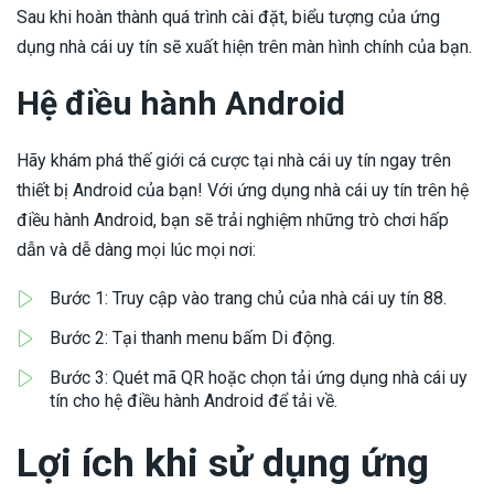
Sau khi hoàn thành quá trình cài đặt, biểu tượng của ứng
dụng nhà cái uy tín sẽ xuất hiện trên màn hình chính của bạn.
Hệ điều hành Android
Hãy khám phá thế giới cá cược tại nhà cái uy tín ngay trên
thiết bị Android của bạn! Với ứng dụng nhà cái uy tín trên hệ
điều hành Android, bạn sẽ trải nghiệm những trò chơi hấp
dẫn và dễ dàng mọi lúc mọi nơi:
Bước 1: Truy cập vào trang chủ của nhà cái uy tín 88.
Bước 2: Tại thanh menu bấm Di động.
Bước 3: Quét mã QR hoặc chọn tải ứng dụng nhà cái uy
tín cho hệ điều hành Android để tải về.
Lợi ích khi sử dụng ứng