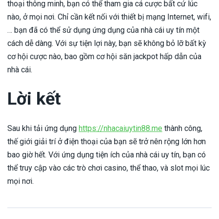
thoại thông minh, bạn có thể tham gia cá cược bất cứ lúc
nào, ở mọi nơi. Chỉ cần kết nối với thiết bị mạng Internet, wifi,
… bạn đã có thể sử dụng ứng dụng của nhà cái uy tín một
cách dễ dàng. Với sự tiện lợi này, bạn sẽ không bỏ lỡ bất kỳ
cơ hội cược nào, bao gồm cơ hội săn jackpot hấp dẫn của
nhà cái.
Lời kết
Sau khi tải ứng dụng
https://nhacaiuytin88.me
thành công,
thế giới giải trí ở điện thoại của bạn sẽ trở nên rộng lớn hơn
bao giờ hết. Với ứng dụng tiện ích của nhà cái uy tín, bạn có
thể truy cập vào các trò chơi casino, thể thao, và slot mọi lúc
mọi nơi.