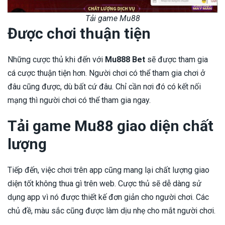
Tải game Mu88
Được chơi thuận tiện
Những cược thủ khi đến với
Mu888 Bet
sẽ được tham gia
cá cược thuận tiện hơn. Người chơi có thể tham gia chơi ở
đâu cũng được, dù bất cứ đâu. Chỉ cần nơi đó có kết nối
mạng thì người chơi có thể tham gia ngay.
Tải game Mu88 giao diện chất
lượng
Tiếp đến, việc chơi trên app cũng mang lại chất lượng giao
diện tốt không thua gì trên web. Cược thủ sẽ dễ dàng sử
dụng app vì nó được thiết kế đơn giản cho người chơi. Các
chủ đề, màu sắc cũng được làm dịu nhẹ cho mắt người chơi.