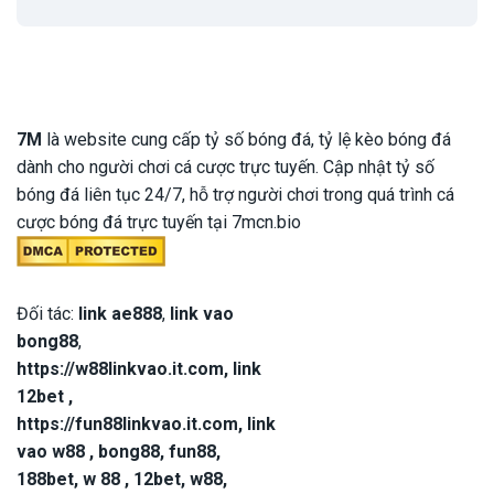
7M
là website cung cấp tỷ số bóng đá, tỷ lệ kèo bóng đá
dành cho người chơi cá cược trực tuyến. Cập nhật tỷ số
bóng đá liên tục 24/7, hỗ trợ người chơi trong quá trình cá
cược bóng đá trực tuyến tại 7mcn.bio
Đối tác:
link ae888
,
link vao
bong88
,
https://w88linkvao.it.com
,
link
12bet
,
https://fun88linkvao.it.com
,
link
vao w88
,
bong88
,
fun88
,
188bet
,
w 88
,
12bet
,
w88
,