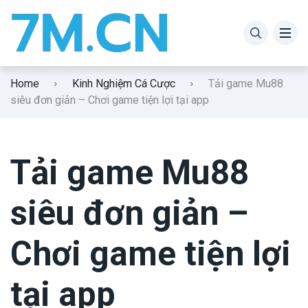
W88
Soi kèo 7M
Home
Kinh Nghiệm Cá Cược
Tải game Mu88
188bet
Tin Tức
siêu đơn giản – Chơi game tiện lợi tại app
Fun88
12bet
Tải game Mu88
Link vao bong88
siêu đơn giản –
Link w88
Chơi game tiện lợi
Bong88
tại app
link vao 188bet