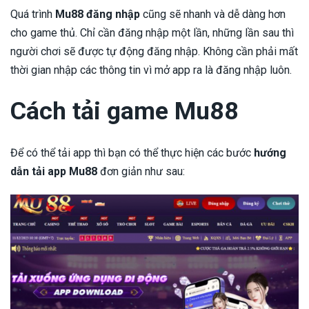
Quá trình
Mu88 đăng nhập
cũng sẽ nhanh và dễ dàng hơn
cho game thủ. Chỉ cần đăng nhập một lần, những lần sau thì
người chơi sẽ được tự động đăng nhập. Không cần phải mất
thời gian nhập các thông tin vì mở app ra là đăng nhập luôn.
Cách tải game Mu88
Để có thể tải app thì bạn có thể thực hiện các bước
hướng
dẫn tải app Mu88
đơn giản như sau: