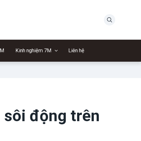
7M
Kinh nghiệm 7M
Liên hệ
 sôi động trên