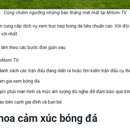
Cùng chiêm ngưỡng những bàn thắng mát mắt tại Mitom TV
 cung cấp dịch vụ xem truc tiep bong da tiêu chuẩn cao. Với đội
vời nhất.
 làm theo các bước đơn giản sau:
Mitom TV.
h sách các trận đấu đang diễn ra hoặc tìm kiếm trận đấu cụ thể
am gia xem bóng đá.
 góc phải màn hình và mức âm lượng đủ nghe để đảm bảo quá trì
o bên cạnh gia đình và bạn bè.
 hoa cảm xúc bóng đá