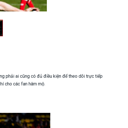
ng phải ai cũng có đủ điều kiện để theo dõi trực tiếp
phí cho các fan hâm mộ.