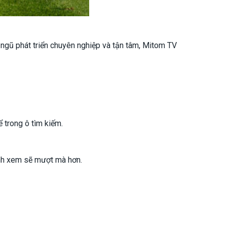
 ngũ phát triển chuyên nghiệp và tận tâm, Mitom TV
 trong ô tìm kiếm.
nh xem sẽ mượt mà hơn.