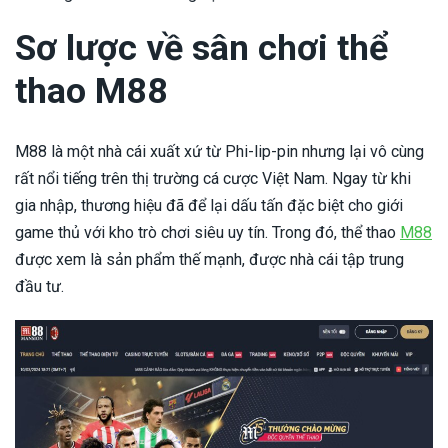
Sơ lược về sân chơi thể
thao M88
M88 là một nhà cái xuất xứ từ Phi-lip-pin nhưng lại vô cùng
rất nổi tiếng trên thị trường cá cược Việt Nam. Ngay từ khi
gia nhập, thương hiệu đã để lại dấu tấn đặc biệt cho giới
game thủ với kho trò chơi siêu uy tín. Trong đó, thể thao
M88
được xem là sản phẩm thế mạnh, được nhà cái tập trung
đầu tư.