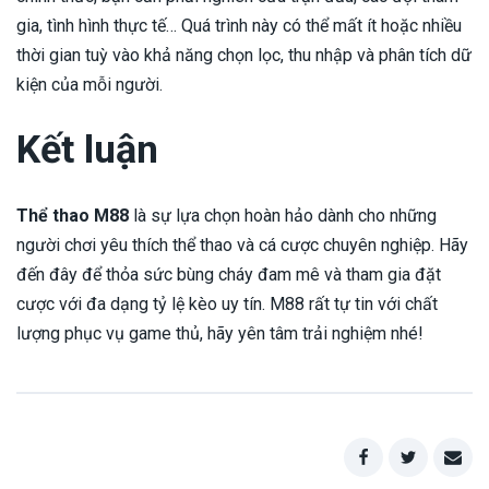
gia, tình hình thực tế… Quá trình này có thể mất ít hoặc nhiều
thời gian tuỳ vào khả năng chọn lọc, thu nhập và phân tích dữ
kiện của mỗi người.
Kết luận
Thể thao M88
là sự lựa chọn hoàn hảo dành cho những
người chơi yêu thích thể thao và cá cược chuyên nghiệp. Hãy
đến đây để thỏa sức bùng cháy đam mê và tham gia đặt
cược với đa dạng tỷ lệ kèo uy tín. M88 rất tự tin với chất
lượng phục vụ game thủ, hãy yên tâm trải nghiệm nhé!