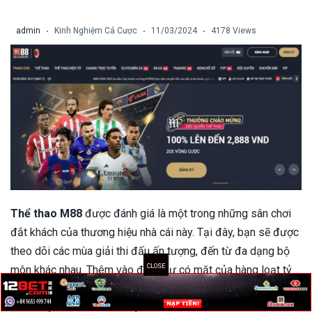
link vao 12bet
admin
Kinh Nghiệm Cá Cược
11/03/2024
4178 Views
Sbobet
link vao w88
link vao ae888
link vao fun88
link 188bet
Thể thao M88
được đánh giá là một trong những sân chơi
đắt khách của thương hiệu nhà cái này. Tại đây, bạn sẽ được
theo dõi các mùa giải thi đấu ấn tượng, đến từ đa dạng bộ
môn khác nhau. Thêm vào đá là sự có mặt của hàng loạt tỷ
lệ kèo hấp dẫn với tỷ lệ trả thưởng cao nhất nhì thị trường,
rất đáng để anh em trải nghiệm.