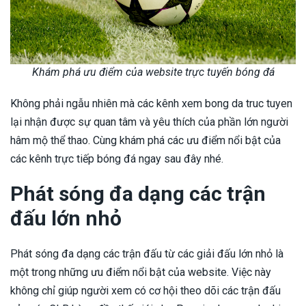
Khám phá ưu điểm của website trực tuyến bóng đá
Không phải ngẫu nhiên mà các kênh xem bong da truc tuyen
lại nhận được sự quan tâm và yêu thích của phần lớn người
hâm mộ thể thao. Cùng khám phá các ưu điểm nổi bật của
các kênh trực tiếp bóng đá ngay sau đây nhé.
Phát sóng đa dạng các trận
đấu lớn nhỏ
Phát sóng đa dạng các trận đấu từ các giải đấu lớn nhỏ là
một trong những ưu điểm nổi bật của website. Việc này
không chỉ giúp người xem có cơ hội theo dõi các trận đấu