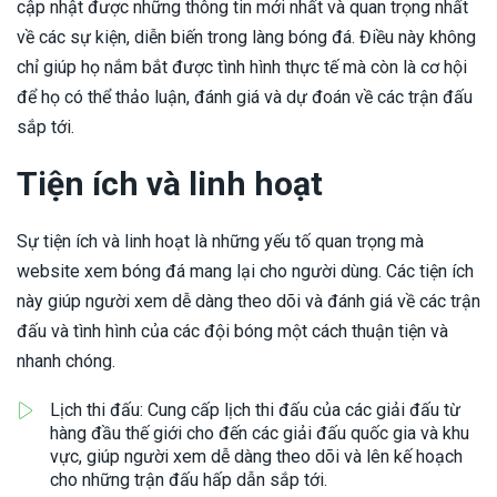
cập nhật được những thông tin mới nhất và quan trọng nhất
về các sự kiện, diễn biến trong làng bóng đá. Điều này không
chỉ giúp họ nắm bắt được tình hình thực tế mà còn là cơ hội
để họ có thể thảo luận, đánh giá và dự đoán về các trận đấu
sắp tới.
Tiện ích và linh hoạt
Sự tiện ích và linh hoạt là những yếu tố quan trọng mà
website xem bóng đá mang lại cho người dùng. Các tiện ích
này giúp người xem dễ dàng theo dõi và đánh giá về các trận
đấu và tình hình của các đội bóng một cách thuận tiện và
nhanh chóng.
Lịch thi đấu: Cung cấp lịch thi đấu của các giải đấu từ
hàng đầu thế giới cho đến các giải đấu quốc gia và khu
vực, giúp người xem dễ dàng theo dõi và lên kế hoạch
cho những trận đấu hấp dẫn sắp tới.