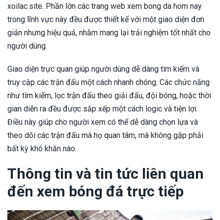
xoilac.site. Phần lớn các trang web xem bong da hom nay
trong lĩnh vực này đều được thiết kế với một giao diện đơn
giản nhưng hiệu quả, nhằm mang lại trải nghiệm tốt nhất cho
người dùng.
Giao diện trực quan giúp người dùng dễ dàng tìm kiếm và
truy cập các trận đấu một cách nhanh chóng. Các chức năng
như tìm kiếm, lọc trận đấu theo giải đấu, đội bóng, hoặc thời
gian diễn ra đều được sắp xếp một cách logic và tiện lợi.
Điều này giúp cho người xem có thể dễ dàng chọn lựa và
theo dõi các trận đấu mà họ quan tâm, mà không gặp phải
bất kỳ khó khăn nào.
Thông tin và tin tức liên quan
đến xem bóng đá trực tiếp