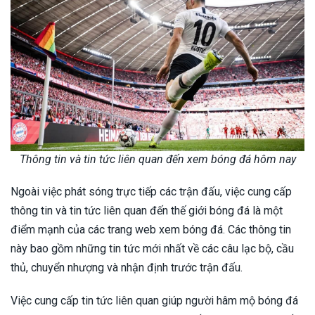
Thông tin và tin tức liên quan đến xem bóng đá hôm nay
Ngoài việc phát sóng trực tiếp các trận đấu, việc cung cấp
thông tin và tin tức liên quan đến thế giới bóng đá là một
điểm mạnh của các trang web xem bóng đá. Các thông tin
này bao gồm những tin tức mới nhất về các câu lạc bộ, cầu
thủ, chuyển nhượng và nhận định trước trận đấu.
Việc cung cấp tin tức liên quan giúp người hâm mộ bóng đá