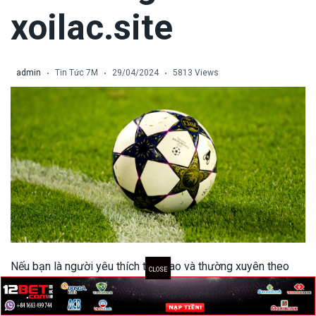
xoilac.site
link vao 12bet
Sbobet
admin
Tin Tức 7M
29/04/2024
5813 Views
link vao w88
link vao ae888
link vao fun88
link 188bet
Nếu bạn là người yêu thích thể thao và thường xuyên theo
dõi truc tiep bong da thì website
xem bóng đá
trực tuyến
một lựa chọn lý tưởng. Trang web xem bóng đá trực tuyến