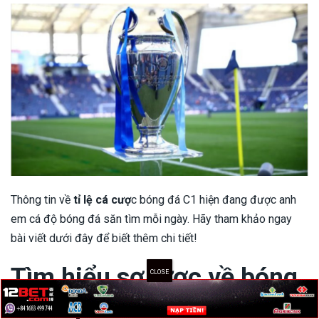
link vao 12bet
Sbobet
link vao w88
link vao ae888
link vao fun88
Thông tin về
tỉ lệ cá cượ
c bóng đá C1 hiện đang được anh
link 188bet
em cá độ bóng đá săn tìm mỗi ngày. Hãy tham khảo ngay
bài viết dưới đây để biết thêm chi tiết!
Tìm hiểu sơ lược về bóng
đá cúp C1