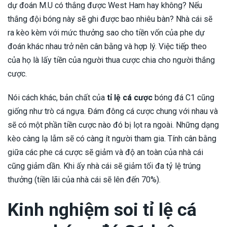
dự đoán M.U có thắng được West Ham hay không? Nếu
thắng đội bóng này sẽ ghi được bao nhiêu bàn? Nhà cái sẽ
ra kèo kèm với mức thưởng sao cho tiền vốn của phe dự
đoán khác nhau trở nên cân bằng và hợp lý. Việc tiếp theo
của họ là lấy tiền của người thua cược chia cho người thắng
cược.
Nói cách khác, bản chất của
tỉ lệ cá cược
bóng đá C1 cũng
giống như trò cá ngựa. Đám đông cá cược chung với nhau và
sẽ có một phần tiền cược nào đó bị lọt ra ngoài. Những dạng
kèo càng lạ lẫm sẽ có càng ít người tham gia. Tính cân bằng
giữa các phe cá cược sẽ giảm và độ an toàn của nhà cái
cũng giảm dần. Khi ấy nhà cái sẽ giảm tối đa tỷ lệ trúng
thưởng (tiền lãi của nhà cái sẽ lên đến 70%).
Kinh nghiệm soi tỉ lệ cá