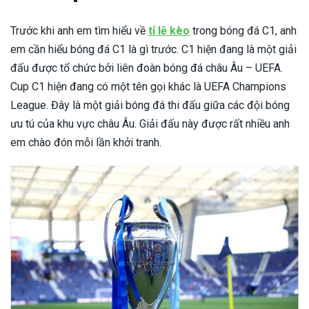
Trước khi anh em tìm hiểu về
tỉ lệ kèo
trong bóng đá C1, anh
em cần hiểu bóng đá C1 là gì trước. C1 hiện đang là một giải
đấu được tổ chức bởi liên đoàn bóng đá châu Âu – UEFA.
Cup C1 hiện đang có một tên gọi khác là UEFA Champions
League. Đây là một giải bóng đá thi đấu giữa các đội bóng
ưu tú của khu vực châu Âu. Giải đấu này được rất nhiều anh
em chào đón mỗi lần khởi tranh.