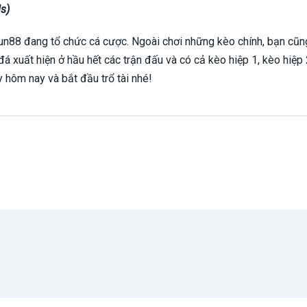
s)
Fun88 đang tổ chức cá cược. Ngoài chơi những kèo chính, bạn cũn
 xuất hiện ở hầu hết các trận đấu và có cả kèo hiệp 1, kèo hiệp 
 hôm nay và bắt đầu trổ tài nhé!