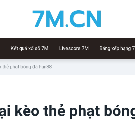
Kết quả xổ số 7M
Livescore 7M
Bảng xếp hạng 
o thẻ phạt bóng đá Fun88
ại kèo thẻ phạt bón