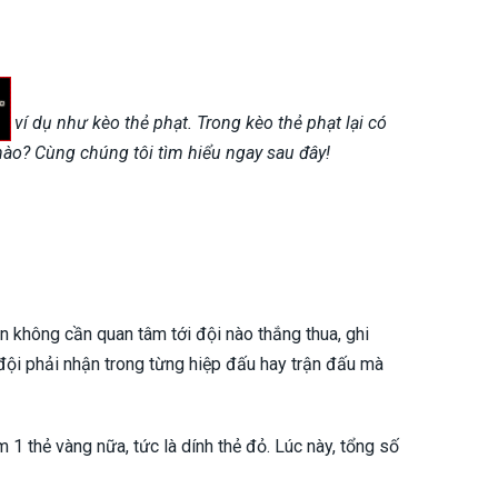
 ví dụ như kèo thẻ phạt. Trong kèo thẻ phạt lại có
nào? Cùng chúng tôi tìm hiểu ngay sau đây!
n không cần quan tâm tới đội nào thắng thua, ghi
 đội phải nhận trong từng hiệp đấu hay trận đấu mà
 1 thẻ vàng nữa, tức là dính thẻ đỏ. Lúc này, tổng số