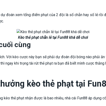
n dự đoán xem tổng điểm phạt của 2 đội là số chẵn hay số lẻ rồi
ợc.
Kèo thẻ phạt chẵn lẻ tại Fun88 khá dễ chơi
/cuối cùng
ích. Với kèo cược này bạn sẽ phải dự đoán đội bóng nào phải ăn t
 thì ngay khi trọng tài rút thẻ phạt ra bạn đã biết mình cược thắ
thưởng kèo thẻ phạt tại Fun
ng kèo thẻ phạt nhận được là bao nhiêu, nhà cái Fun88 áp dụng c