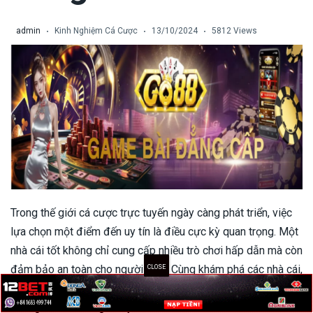
link vao 12bet
admin
Kinh Nghiệm Cá Cược
13/10/2024
5812 Views
Sbobet
link vao w88
link vao ae888
link vao fun88
link 188bet
Trong thế giới cá cược trực tuyến ngày càng phát triển, việc
lựa chọn một điểm đến uy tín là điều cực kỳ quan trọng. Một
nhà cái tốt không chỉ cung cấp nhiều trò chơi hấp dẫn mà còn
đảm bảo an toàn cho người chơi. Cùng khám phá các nhà cái,
với top nhà cái Go88 dẫn đầu trong danh sách này cùng
những đối thủ đáng chú ý khác.