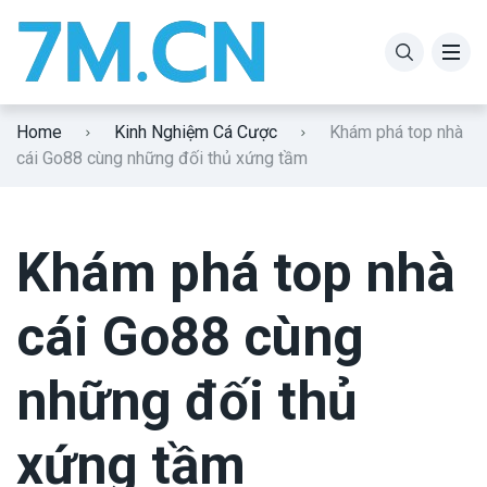
W88
Soi kèo 7M
Home
Kinh Nghiệm Cá Cược
Khám phá top nhà
188bet
Tin Tức
cái Go88 cùng những đối thủ xứng tầm
Fun88
12bet
Khám phá top nhà
Link vao bong88
cái Go88 cùng
Link w88
những đối thủ
Bong88
xứng tầm
link vao 188bet