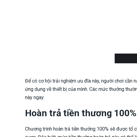
Để có cơ hội trải nghiệm ưu đĩa này, người chơi cần n
ứng dụng về thiết bị của mình. Các mức thưởng thườn
này ngay.
Hoàn trả tiền thương 100%
Chương trình hoàn trả tiền thưởng 100% sẽ được tổ ch