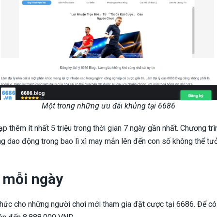
Một trong những ưu đãi khủng tại 6686
ạp thêm ít nhất 5 triệu trong thời gian 7 ngày gần nhất. Chương tr
g dao động trong bao lì xì may mắn lên đến con số không thể tư
 mỗi ngày
ức cho những người chơi mới tham gia đặt cược tại 6686. Để có th