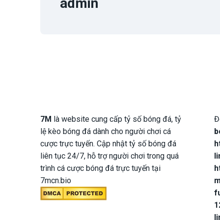
admin
7M
là website cung cấp tỷ số bóng đá, tỷ
Đ
lệ kèo bóng đá dành cho người chơi cá
b
cược trực tuyến. Cập nhật tỷ số bóng đá
h
liên tục 24/7, hỗ trợ người chơi trong quá
l
trình cá cược bóng đá trực tuyến tại
h
7mcn.bio
f
1
l