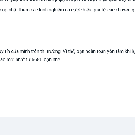
ập nhật thêm các kinh nghiệm cá cược hiệu quả từ các chuyên gia
tín của mình trên thị trường. Vì thế, bạn hoàn toàn yên tâm khi l
áo mới nhất từ 6686 bạn nhé!