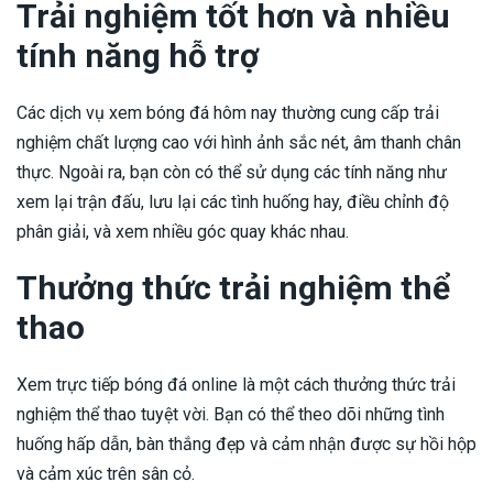
Trải nghiệm tốt hơn và nhiều
tính năng hỗ trợ
Các dịch vụ xem bóng đá hôm nay thường cung cấp trải
nghiệm chất lượng cao với hình ảnh sắc nét, âm thanh chân
thực. Ngoài ra, bạn còn có thể sử dụng các tính năng như
xem lại trận đấu, lưu lại các tình huống hay, điều chỉnh độ
phân giải, và xem nhiều góc quay khác nhau.
Thưởng thức trải nghiệm thể
thao
Xem trực tiếp bóng đá online là một cách thưởng thức trải
nghiệm thể thao tuyệt vời. Bạn có thể theo dõi những tình
huống hấp dẫn, bàn thắng đẹp và cảm nhận được sự hồi hộp
và cảm xúc trên sân cỏ.