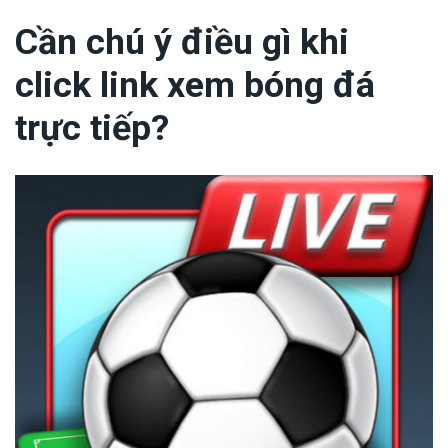
Cần chú ý điều gì khi
click link xem bóng đá
trực tiếp?