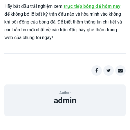
Hãy bắt đầu trải nghiệm xem
trực tiếp bóng đá hôm nay
để không bỏ lỡ bất kỳ trận đấu nào và hòa mình vào không
khí sôi động của bóng đá. Để biết thêm thông tin chi tiết và
các bản tin mới nhất về các trận đấu, hãy ghé thăm trang
web của chúng tôi ngay!
Author
admin