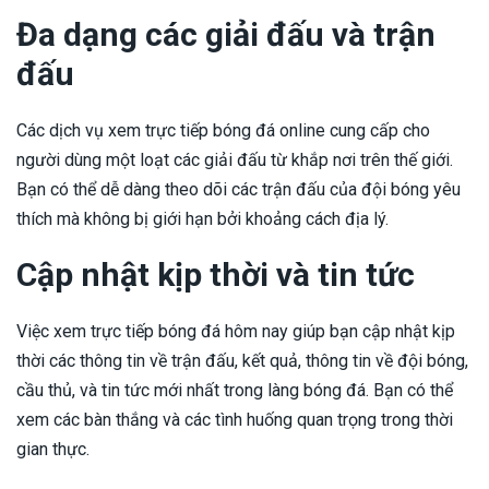
Đa dạng các giải đấu và trận
đấu
Các dịch vụ xem trực tiếp bóng đá online cung cấp cho
người dùng một loạt các giải đấu từ khắp nơi trên thế giới.
Bạn có thể dễ dàng theo dõi các trận đấu của đội bóng yêu
thích mà không bị giới hạn bởi khoảng cách địa lý.
Cập nhật kịp thời và tin tức
Việc xem trực tiếp bóng đá hôm nay giúp bạn cập nhật kịp
thời các thông tin về trận đấu, kết quả, thông tin về đội bóng,
cầu thủ, và tin tức mới nhất trong làng bóng đá. Bạn có thể
xem các bàn thắng và các tình huống quan trọng trong thời
gian thực.