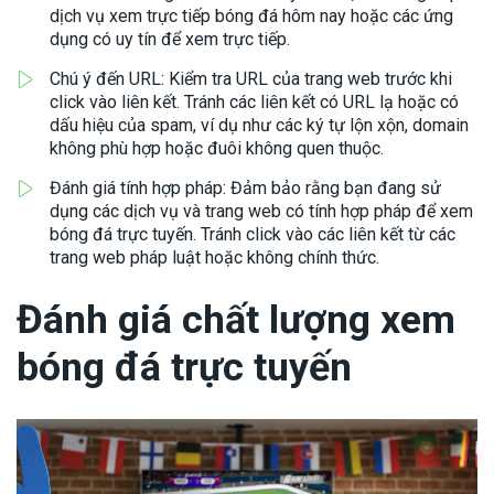
dịch vụ xem trực tiếp bóng đá hôm nay hoặc các ứng
dụng có uy tín để xem trực tiếp.
Chú ý đến URL: Kiểm tra URL của trang web trước khi
click vào liên kết. Tránh các liên kết có URL lạ hoặc có
dấu hiệu của spam, ví dụ như các ký tự lộn xộn, domain
không phù hợp hoặc đuôi không quen thuộc.
Đánh giá tính hợp pháp: Đảm bảo rằng bạn đang sử
dụng các dịch vụ và trang web có tính hợp pháp để xem
bóng đá trực tuyến. Tránh click vào các liên kết từ các
trang web pháp luật hoặc không chính thức.
Đánh giá chất lượng xem
bóng đá trực tuyến