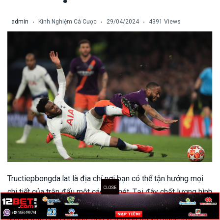
link vao 12bet
admin
Kinh Nghiệm Cá Cược
29/04/2024
4391 Views
Sbobet
link vao w88
link vao ae888
link vao fun88
link 188bet
Tructiepbongda.lat là địa chỉ nơi bạn có thể tận hưởng mọi
chi tiết của trận đấu một cách rõ nét. Tại đây chất lượng hình
ảnh sắc nét và âm thanh chân thực, bạn sẽ được dẫn đến
những trận cầu hấp dẫn. Bạn yêu bóng đá và muốn trải