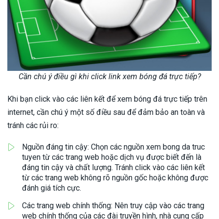
Cần chú ý điều gì khi click link xem bóng đá trực tiếp?
Khi bạn click vào các liên kết để xem bóng đá trực tiếp trên
internet, cần chú ý một số điều sau để đảm bảo an toàn và
tránh các rủi ro:
Nguồn đáng tin cậy: Chọn các nguồn xem bong da truc
tuyen từ các trang web hoặc dịch vụ được biết đến là
đáng tin cậy và chất lượng. Tránh click vào các liên kết
từ các trang web không rõ nguồn gốc hoặc không được
đánh giá tích cực.
Các trang web chính thống: Nên truy cập vào các trang
web chính thống của các đài truyền hình, nhà cung cấp