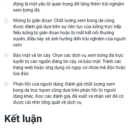
động là một yếu tố quan trọng để tăng thêm trải nghiệm
xem bóng đá.
Không bị gián đoạn: Chất lượng xem bong da cũng
được đánh giá dựa trên sự liên tục của luồng trực tiếp.
Nếu luồng bị gián đoạn hoặc bị mất kết nối thường
xuyên, điều này sẽ ảnh hưởng đến trải nghiệm của người
xem.
Bảo mật và tin cậy: Chọn các dịch vụ xem bóng đá trực
tuyến từ các nguồn đáng tin cậy và bảo mật. Tránh các
trang web hoặc ứng dụng có nguy cơ chứa mã độc hoặc
lừa đảo.
Phản hồi của người dùng: Đánh giá chất lượng xem
bong da truc tuyen cũng dựa trên phản hồi từ người
dùng khác. Đọc các đánh giá, đề xuất và nhận xét để có
được cái nhìn tổng quát về dịch vụ.
Kết luận