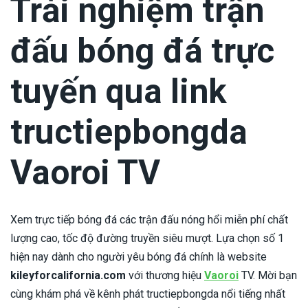
Trải nghiệm trận
đấu bóng đá trực
tuyến qua link
tructiepbongda
Vaoroi TV
Xem trực tiếp bóng đá các trận đấu nóng hổi miễn phí chất
lượng cao, tốc độ đường truyền siêu mượt. Lựa chọn số 1
hiện nay dành cho người yêu bóng đá chính là website
kileyforcalifornia.com
với thương hiệu
Vaoroi
TV. Mời bạn
cùng khám phá về kênh phát tructiepbongda nổi tiếng nhất