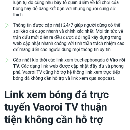
luận tự do cũng như bày tỏ quan điểm về lối chơi của
bóng hay dễ dàng kết bạn với những người cùng sở
thích.
Thông tin được cập nhật 24/7 giúp người dùng có thể
soi kèo cá cược nhanh và chính xác nhất. Mọi tin tức về
trận đấu mới diễn ra đều được đội ngũ xây dựng trang
web cập nhật nhanh chóng với tinh thần trách nhiệm cao
để mang đến cho người dùng mọi thông tin uy tín.
Cập nhật kịp thời các link xem tructiepbongda ở
Vào rồi
TV
. Các dạng link web được cập nhật đầy đủ và phong
phú. Vaoroi TV cũng hỗ trợ hệ thống link xem trực tiếp
bóng đá không cần hỗ trợ và link xem qua sopcast.
Link xem bóng đá trực
tuyến Vaoroi TV thuận
tiện không cần hỗ trợ