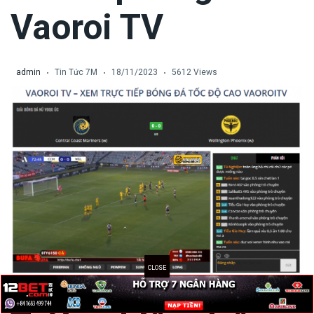
Vaoroi TV
link vao 12bet
Sbobet
admin
Tin Tức 7M
18/11/2023
5612 Views
link vao w88
link vao ae888
link vao fun88
link 188bet