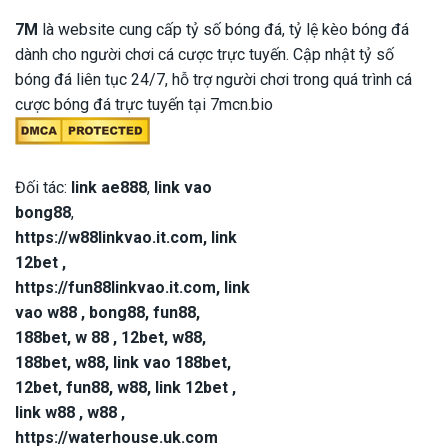
7M
là website cung cấp tỷ số bóng đá, tỷ lệ kèo bóng đá
dành cho người chơi cá cược trực tuyến. Cập nhật tỷ số
bóng đá liên tục 24/7, hỗ trợ người chơi trong quá trình cá
cược bóng đá trực tuyến tại 7mcn.bio
Đối tác:
link ae888
,
link vao
bong88
,
https://w88linkvao.it.com
,
link
12bet
,
https://fun88linkvao.it.com
,
link
vao w88
,
bong88
,
fun88
,
188bet
,
w 88
,
12bet
,
w88
,
188bet
,
w88
,
link vao 188bet
,
12bet
,
fun88
,
w88
,
link 12bet
,
link w88
, w88 ,
https://waterhouse.uk.com