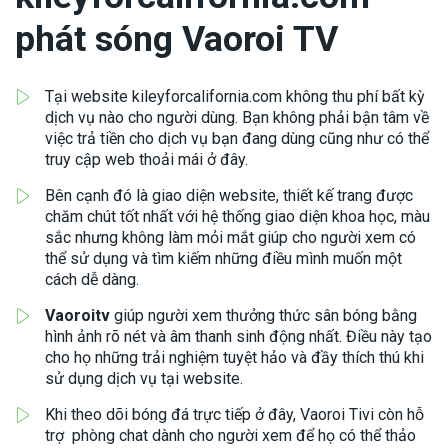
phát sóng Vaoroi TV
Tại website kileyforcalifornia.com không thu phí bất kỳ
dịch vụ nào cho người dùng. Bạn không phải bận tâm về
việc trả tiền cho dịch vụ bạn đang dùng cũng như có thể
truy cập web thoải mái ở đây.
Bên cạnh đó là giao diện website, thiết kế trang được
chăm chút tốt nhất với hệ thống giao diện khoa học, màu
sắc nhưng không làm mỏi mắt giúp cho người xem có
thể sử dụng và tìm kiếm những điều mình muốn một
cách dễ dàng.
Vaoroitv
giúp người xem thưởng thức sân bóng bằng
hình ảnh rõ nét và âm thanh sinh động nhất. Điều này tạo
cho họ những trải nghiệm tuyệt hảo và đầy thích thú khi
sử dụng dịch vụ tại website.
Khi theo dõi bóng đá trực tiếp ở đây, Vaoroi Tivi còn hỗ
trợ phòng chat dành cho người xem để họ có thể thảo