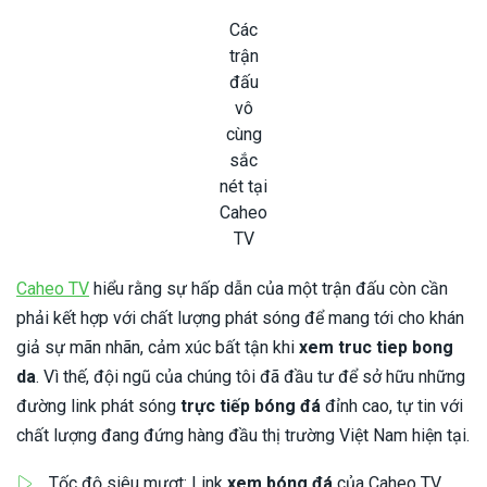
Các
trận
đấu
vô
cùng
sắc
nét tại
Caheo
TV
Caheo TV
hiểu rằng sự hấp dẫn của một trận đấu còn cần
phải kết hợp với chất lượng phát sóng để mang tới cho khán
giả sự mãn nhãn, cảm xúc bất tận khi
xem truc tiep bong
da
. Vì thế, đội ngũ của chúng tôi đã đầu tư để sở hữu những
đường link phát sóng
trực tiếp bóng đá
đỉnh cao, tự tin với
chất lượng đang đứng hàng đầu thị trường Việt Nam hiện tại.
Tốc độ siêu mượt: Link
xem bóng đá
của Caheo TV