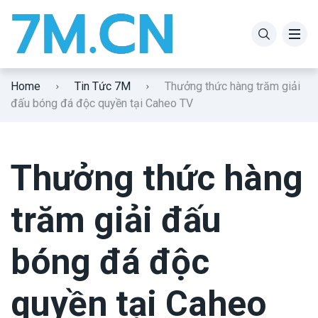
W88
Soi kèo 7M
Home
Tin Tức 7M
Thưởng thức hàng trăm giải
188bet
Tin Tức
đấu bóng đá độc quyền tại Caheo TV
Fun88
12bet
Thưởng thức hàng
Link vao bong88
trăm giải đấu
Link w88
bóng đá độc
Bong88
quyền tại Caheo
link vao 188bet