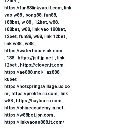
12bet
,
https://fun88linkvao.it.com
,
link
vao w88
,
bong88
,
fun88
,
188bet
,
w 88
,
12bet
,
w88
,
188bet
,
w88
,
link vao 188bet
,
12bet
,
fun88
,
w88
,
link 12bet
,
link w88
, w88 ,
https://waterhouse.uk.com
,
188
,
https://jsif.jp.net
,
link
12bet
,
https://clover.it.com
,
https://ae888.moi/
,
az888
,
kubet
, ,
https://hotspringsvillage.us.co
m
,
https://prolife.ru.com
,
link
w88
,
https://haylou.ru.com
,
https://shineacademy.in.net
,
https://w88bet.jpn.com
,
https://linkvaoae888.it.com/