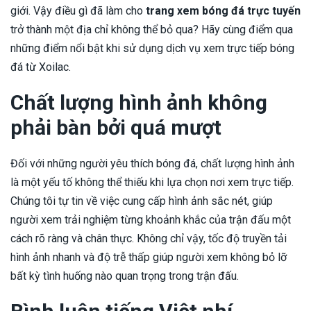
giới. Vậy điều gì đã làm cho
trang xem bóng đá trực tuyến
trở thành một địa chỉ không thể bỏ qua? Hãy cùng điểm qua
những điểm nổi bật khi sử dụng dịch vụ xem trực tiếp bóng
đá từ Xoilac.
Chất lượng hình ảnh không
phải bàn bởi quá mượt
Đối với những người yêu thích bóng đá, chất lượng hình ảnh
là một yếu tố không thể thiếu khi lựa chọn nơi xem trực tiếp.
Chúng tôi tự tin về việc cung cấp hình ảnh sắc nét, giúp
người xem trải nghiệm từng khoảnh khắc của trận đấu một
cách rõ ràng và chân thực. Không chỉ vậy, tốc độ truyền tải
hình ảnh nhanh và độ trễ thấp giúp người xem không bỏ lỡ
bất kỳ tình huống nào quan trọng trong trận đấu.