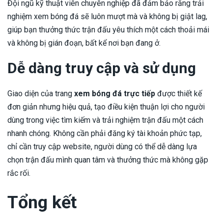
Đội ngũ kỹ thuật viên chuyên nghiệp đã đảm bảo rằng trải
nghiệm xem bóng đá sẽ luôn mượt mà và không bị giật lag,
giúp bạn thưởng thức trận đấu yêu thích một cách thoải mái
và không bị gián đoạn, bất kể nơi bạn đang ở.
Dễ dàng truy cập và sử dụng
Giao diện của trang
xem bóng đá trực tiếp
được thiết kế
đơn giản nhưng hiệu quả, tạo điều kiện thuận lợi cho người
dùng trong việc tìm kiếm và trải nghiệm trận đấu một cách
nhanh chóng. Không cần phải đăng ký tài khoản phức tạp,
chỉ cần truy cập website, người dùng có thể dễ dàng lựa
chọn trận đấu mình quan tâm và thưởng thức mà không gặp
rắc rối.
Tổng kết