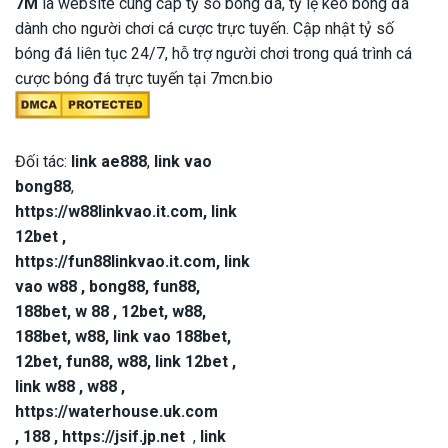
7M
là website cung cấp tỷ số bóng đá, tỷ lệ kèo bóng đá
dành cho người chơi cá cược trực tuyến. Cập nhật tỷ số
bóng đá liên tục 24/7, hỗ trợ người chơi trong quá trình cá
cược bóng đá trực tuyến tại 7mcn.bio
Đối tác:
link ae888
,
link vao
bong88
,
https://w88linkvao.it.com
,
link
12bet
,
https://fun88linkvao.it.com
,
link
vao w88
,
bong88
,
fun88
,
188bet
,
w 88
,
12bet
,
w88
,
188bet
,
w88
,
link vao 188bet
,
12bet
,
fun88
,
w88
,
link 12bet
,
link w88
, w88 ,
https://waterhouse.uk.com
,
188
,
https://jsif.jp.net
,
link