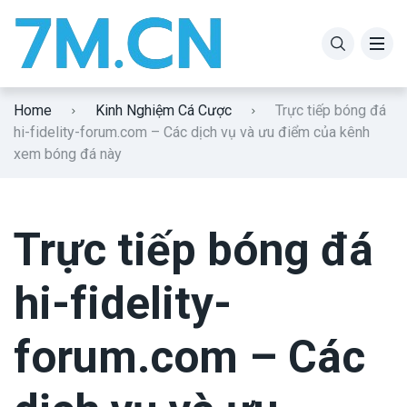
W88
Soi kèo 7M
Home
Kinh Nghiệm Cá Cược
Trực tiếp bóng đá
188bet
Tin Tức
hi-fidelity-forum.com – Các dịch vụ và ưu điểm của kênh
xem bóng đá này
Fun88
12bet
Trực tiếp bóng đá
Link vao bong88
hi-fidelity-
Link w88
forum.com – Các
Bong88
link vao 188bet