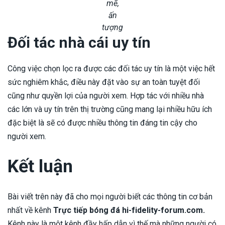
mẽ,
ấn
tượng
Đối tác nhà cái uy tín
Công việc chọn lọc ra được các đối tác uy tín là một việc hết
sức nghiêm khắc, điều này đặt vào sự an toàn tuyệt đối
cũng như quyền lợi của người xem. Hợp tác với nhiều nhà
các lớn và uy tín trên thị trường cũng mang lại nhiều hữu ích
đặc biệt là sẽ có được nhiều thông tin đáng tin cậy cho
người xem.
Kết luận
Bài viết trên này đã cho mọi người biết các thông tin cơ bản
nhất về kênh
Trực tiếp bóng đá hi-fidelity-forum.com.
Kênh này là một kênh đầy hấp dẫn vì thế mà những người có