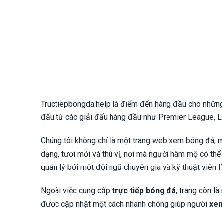
Tructiepbongda.help là điểm đến hàng đầu cho những n
đấu từ các giải đấu hàng đầu như Premier League, La
Chúng tôi không chỉ là một trang web xem bóng đá, m
dạng, tươi mới và thú vị, nơi mà người hâm mộ có 
quản lý bởi một đội ngũ chuyên gia và kỹ thuật viên 
Ngoài việc cung cấp
trực tiếp bóng đá
, trang còn l
được cập nhật một cách nhanh chóng giúp người
xem