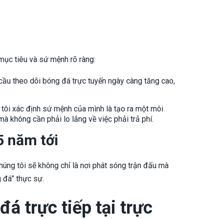
mục tiêu và sứ mệnh rõ ràng:
cầu theo dõi bóng đá trực tuyến ngày càng tăng cao,
tôi xác định sứ mệnh của mình là tạo ra một môi
à không cần phải lo lắng về việc phải trả phí.
5 năm tới
húng tôi sẽ không chỉ là nơi phát sóng trận đấu mà
g đá” thực sự.
á trực tiếp tại trực