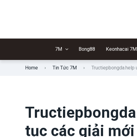
W88
Soi kèo 7M
188bet
Tin Tức
7M
Bong88
Keonhacai 7M
Fun88
Home
Tin Tức 7M
Tructiepbongda.help u
12bet
Link vao bong88
Link w88
Tructiepbongda.
Bong88
tục các giải mới
link vao 188bet