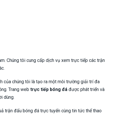
am. Chúng tôi cung cấp dịch vụ xem trực tiếp các trận
ác.
ủa chúng tôi là tạo ra một môi trường giải trí đa
đồng. Trang web
trực tiếp bóng đá
được phát triển và
ời dùng.
quả trận đấu bóng đá trực tuyến cùng tin tức thể thao