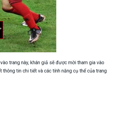
 vào trang này, khán giả sẽ được mời tham gia vào
thông tin chi tiết và các tính năng cụ thể của trang