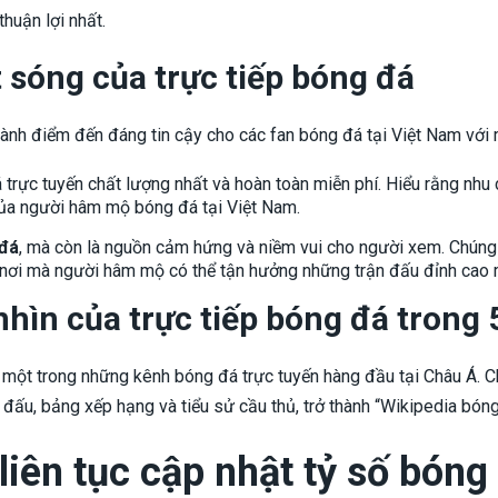
huận lợi nhất.
 sóng của trực tiếp bóng đá
ành điểm đến đáng tin cậy cho các fan bóng đá tại Việt Nam với 
trực tuyến chất lượng nhất và hoàn toàn miễn phí. Hiểu rằng nhu 
của người hâm mộ bóng đá tại Việt Nam.
 đá
, mà còn là nguồn cảm hứng và niềm vui cho người xem. Chúng 
 là nơi mà người hâm mộ có thể tận hưởng những trận đấu đỉnh cao m
hìn của trực tiếp bóng đá trong 
h một trong những kênh bóng đá trực tuyến hàng đầu tại Châu Á. C
thi đấu, bảng xếp hạng và tiểu sử cầu thủ, trở thành “Wikipedia bón
iên tục cập nhật tỷ số bóng đ