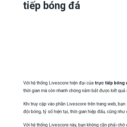
tiếp bóng đá
Với hệ thống Livescore hiện đại của
trực tiếp bóng 
thời gian mà còn nhanh chóng nắm bắt được kết quả củ
Khi truy cập vào phần Livescore trên trang web, bạn 
đội bóng, tỷ số hiện tại, thời gian hiệp đấu, cũng như
Với hệ thống Livescore này, bạn không cần phải chờ đ