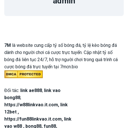
admin
7M
là website cung cấp tỷ số bóng đá, tỷ lệ kèo bóng đá
dành cho người chơi cá cược trực tuyến. Cập nhật tỷ số
bóng đá liên tục 24/7, hỗ trợ người chơi trong quá trình cá
cược bóng đá trực tuyến tại 7mcn.bio
Đối tác:
link ae888
,
link vao
bong88
,
https://w88linkvao.it.com
,
link
12bet
,
https://fun88linkvao.it.com
,
link
vao w88
,
bong88
,
fun88
,