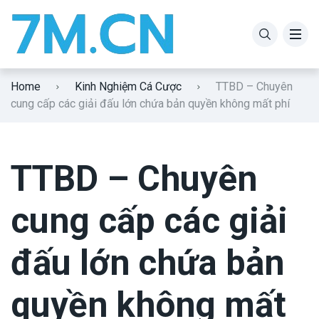
W88
Soi kèo 7M
Home
Kinh Nghiệm Cá Cược
TTBD – Chuyên
188bet
Tin Tức
cung cấp các giải đấu lớn chứa bản quyền không mất phí
Fun88
12bet
TTBD – Chuyên
Link vao bong88
cung cấp các giải
Link w88
đấu lớn chứa bản
Bong88
quyền không mất
link vao 188bet