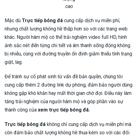
cao
Mặc dù
Trực tiếp bóng đá
cung cấp dịch vụ miễn phí,
nhưng chất lượng không hề thấp hơn so với các trang web
khác. Người hâm mộ có thể trải nghiệm video full HD, hình
ảnh sắc nét đến từng chi tiết và âm thanh sống động không
bị nhiễu, cùng với đường truyền ổn định giảm thiểu tình trạng
giật, lag.
Để tránh sự cố phát sinh từ vấn đề bản quyền, chúng tôi
cung cấp thêm 2 đường link dự phòng, đảm bảo người dùng
không gặp khó khăn hay mất thời gian chờ đợi. Điều này làm
tăng trải nghiệm của người hâm mộ và góp phần vào sự
thành công của
xem
trực tiếp bóng đá.
Trực tiếp bóng đá
không chỉ cung cấp dịch vụ miễn phí mà
còn đảm bảo chất lượng không hề thua kém so với các đối