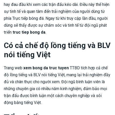
hay đau đầu khi xem các trận đấu kéo dài. Điều này thể hiện
sự tinh tế và quan tâm đến trải nghiệm của người dùng từ
phía Trực tiếp bóng đá. Ngay từ khi truy cập lần đầu, người
dùng sẽ thấy được sự chăm sóc và tinh tế từ đội ngũ phát
triển
truc tiep bong da
.
Có cả chế độ lồng tiếng và BLV
nói tiếng Việt
Trang web
xem bong da truc tuyen
TTBD tích hợp cả chế
độ lồng tiếng và BLV nói tiếng Việt, mang lại trải nghiệm đầy
đủ và chân thực cho người xem. Đội ngũ bình luận viên là
những chuyên gia có nhiều năm kinh nghiệm, đảm bảo mọi
trận đấu được bình luận một cách chuyên nghiệp và sôi
động bằng tiếng Việt.