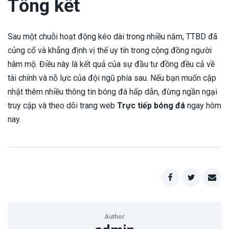
Tổng kết
Sau một chuỗi hoạt động kéo dài trong nhiều năm, TTBD đã
củng cố và khẳng định vị thế uy tín trong cộng đồng người
hâm mộ. Điều này là kết quả của sự đầu tư đồng đều cả về
tài chính và nỗ lực của đội ngũ phía sau. Nếu bạn muốn cập
nhật thêm nhiều thông tin bóng đá hấp dẫn, đừng ngần ngại
truy cập và theo dõi trang web
Trực tiếp bóng đá
ngay hôm
nay.
Author