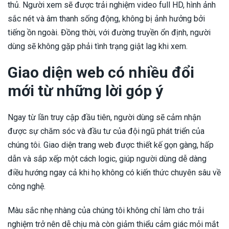
thủ. Người xem sẽ được trải nghiệm video full HD, hình ảnh
sắc nét và âm thanh sống động, không bị ảnh hưởng bởi
tiếng ồn ngoài. Đồng thời, với đường truyền ổn định, người
dùng sẽ không gặp phải tình trạng giật lag khi xem.
Giao diện web có nhiều đổi
mới từ những lời góp ý
Ngay từ lần truy cập đầu tiên, người dùng sẽ cảm nhận
được sự chăm sóc và đầu tư của đội ngũ phát triển của
chúng tôi. Giao diện trang web được thiết kế gọn gàng, hấp
dẫn và sắp xếp một cách logic, giúp người dùng dễ dàng
điều hướng ngay cả khi họ không có kiến thức chuyên sâu về
công nghệ.
Màu sắc nhẹ nhàng của chúng tôi không chỉ làm cho trải
nghiệm trở nên dễ chịu mà còn giảm thiểu cảm giác mỏi mắt