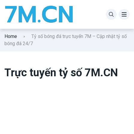
W88
Soi kèo 7M
Home
Tỷ số bóng đá trực tuyến 7M – Cập nhật tỷ số
188bet
Tin Tức
bóng đá 24/7
Fun88
12bet
Trực tuyến tỷ số 7M.CN
Link vao bong88
Link w88
Bong88
link vao 188bet