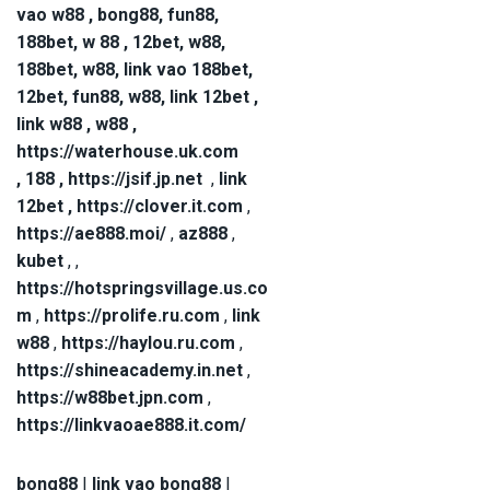
vao w88
,
bong88
,
fun88
,
188bet
,
w 88
,
12bet
,
w88
,
188bet
,
w88
,
link vao 188bet
,
12bet
,
fun88
,
w88
,
link 12bet
,
link w88
, w88 ,
https://waterhouse.uk.com
,
188
,
https://jsif.jp.net
,
link
12bet
,
https://clover.it.com
,
https://ae888.moi/
,
az888
,
kubet
, ,
https://hotspringsvillage.us.co
m
,
https://prolife.ru.com
,
link
w88
,
https://haylou.ru.com
,
https://shineacademy.in.net
,
https://w88bet.jpn.com
,
https://linkvaoae888.it.com/
bong88
|
link vao bong88
|