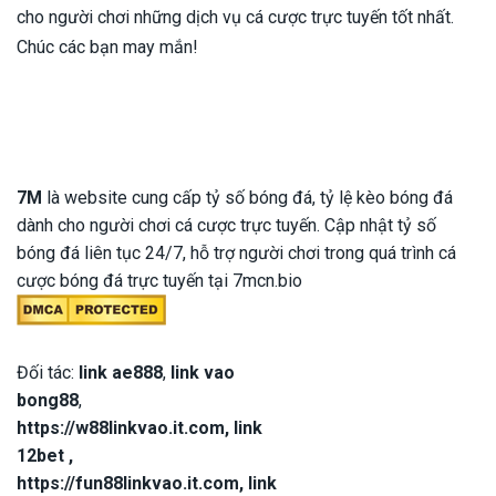
cho người chơi những dịch vụ cá cược trực tuyến tốt nhất.
Chúc các bạn may mắn!
7M
là website cung cấp tỷ số bóng đá, tỷ lệ kèo bóng đá
dành cho người chơi cá cược trực tuyến. Cập nhật tỷ số
bóng đá liên tục 24/7, hỗ trợ người chơi trong quá trình cá
cược bóng đá trực tuyến tại 7mcn.bio
Đối tác:
link ae888
,
link vao
bong88
,
https://w88linkvao.it.com
,
link
12bet
,
https://fun88linkvao.it.com
,
link