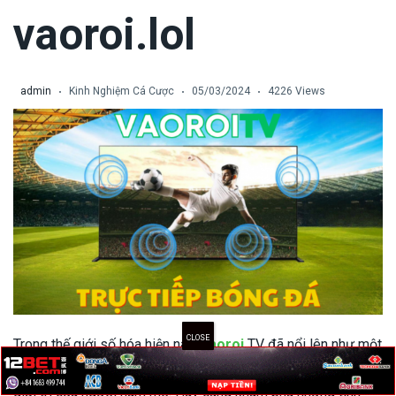
vaoroi.lol
link vao 12bet
Sbobet
admin
Kinh Nghiệm Cá Cược
05/03/2024
4226 Views
link vao w88
link vao ae888
link vao fun88
link 188bet
Trong thế giới số hóa hiện nay,
Vaoroi
TV đã nổi lên như một
nền tảng xem trực tiếp bóng đá hàng đầu, đáp ứng nhu cầu
giải trí của người hâm mộ. Hãy cùng khám phá những tính