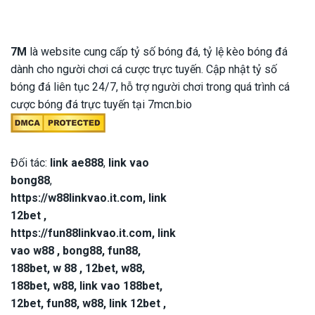
7M
là website cung cấp tỷ số bóng đá, tỷ lệ kèo bóng đá
dành cho người chơi cá cược trực tuyến. Cập nhật tỷ số
bóng đá liên tục 24/7, hỗ trợ người chơi trong quá trình cá
cược bóng đá trực tuyến tại 7mcn.bio
Đối tác:
link ae888
,
link vao
bong88
,
https://w88linkvao.it.com
,
link
12bet
,
https://fun88linkvao.it.com
,
link
vao w88
,
bong88
,
fun88
,
188bet
,
w 88
,
12bet
,
w88
,
188bet
,
w88
,
link vao 188bet
,
12bet
,
fun88
,
w88
,
link 12bet
,