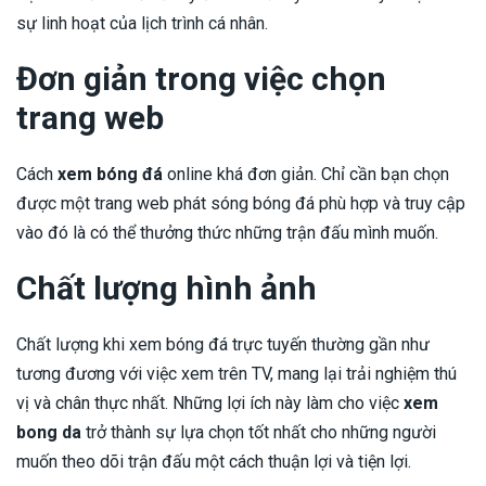
sự linh hoạt của lịch trình cá nhân.
Đơn giản trong việc chọn
trang web
Cách
xem bóng đá
online khá đơn giản. Chỉ cần bạn chọn
được một trang web phát sóng bóng đá phù hợp và truy cập
vào đó là có thể thưởng thức những trận đấu mình muốn.
Chất lượng hình ảnh
Chất lượng khi xem bóng đá trực tuyến thường gần như
tương đương với việc xem trên TV, mang lại trải nghiệm thú
vị và chân thực nhất. Những lợi ích này làm cho việc
xem
bong da
trở thành sự lựa chọn tốt nhất cho những người
muốn theo dõi trận đấu một cách thuận lợi và tiện lợi.