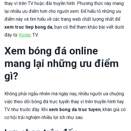
thay vì trên TV hoặc đài truyền hình. Phương thức này mang
lại nhiều ưu điểm hơn cho người xem. Để hiểu rõ những ưu
điểm này và tìm hiểu về các trang web chất lượng nhất để
xem truc tiep bong da
, bạn có thể tham khảo bài viết dưới
đây từ
Xoilac
TV.
Xem bóng đá online
mang lại những ưu điểm
gì?
Không phải ngẫu nhiên mà ngày nay, nhiều người ưa chuộng
việc theo dõi bóng đá trực tuyến thay vì trên truyền hình hay
TV như trước đây. Khi
xem bong da truc tuyen
, khán giả có
cơ hội trải nghiệm nhiều lợi ích như sau: