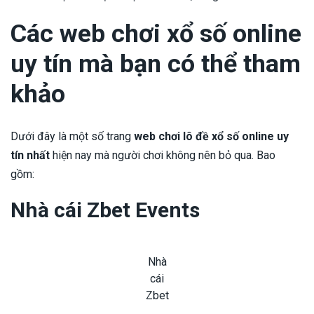
Các web chơi xổ số online
uy tín mà bạn có thể tham
khảo
Dưới đây là một số trang
web chơi lô đề xổ số online uy
tín nhất
hiện nay mà người chơi không nên bỏ qua. Bao
gồm:
Nhà cái Zbet Events
Nhà
cái
Zbet