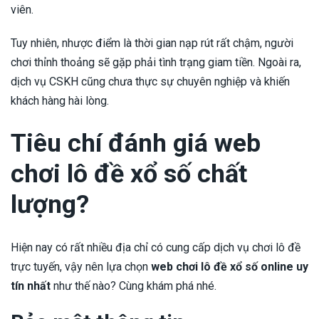
viên.
Tuy nhiên, nhược điểm là thời gian nạp rút rất chậm, người
chơi thỉnh thoảng sẽ gặp phải tình trạng giam tiền. Ngoài ra,
dịch vụ CSKH cũng chưa thực sự chuyên nghiệp và khiến
khách hàng hài lòng.
Tiêu chí đánh giá web
chơi lô đề xổ số chất
lượng?
Hiện nay có rất nhiều địa chỉ có cung cấp dịch vụ chơi lô đề
trực tuyến, vậy nên lựa chọn
web chơi lô đề xổ số online uy
tín nhất
như thế nào? Cùng khám phá nhé.