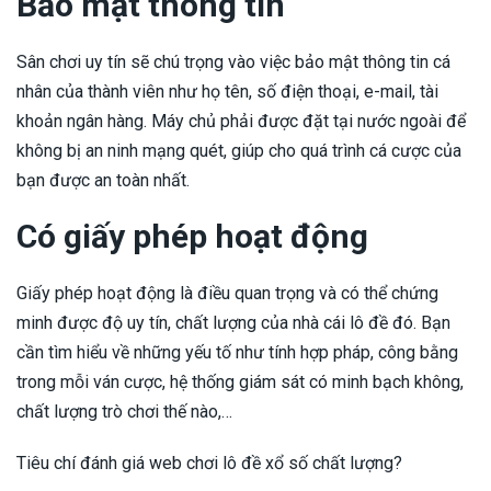
Bảo mật thông tin
Sân chơi uy tín sẽ chú trọng vào việc bảo mật thông tin cá
nhân của thành viên như họ tên, số điện thoại, e-mail, tài
khoản ngân hàng. Máy chủ phải được đặt tại nước ngoài để
không bị an ninh mạng quét, giúp cho quá trình cá cược của
bạn được an toàn nhất.
Có giấy phép hoạt động
Giấy phép hoạt động là điều quan trọng và có thể chứng
minh được độ uy tín, chất lượng của nhà cái lô đề đó. Bạn
cần tìm hiểu về những yếu tố như tính hợp pháp, công bằng
trong mỗi ván cược, hệ thống giám sát có minh bạch không,
chất lượng trò chơi thế nào,…
Tiêu chí đánh giá web chơi lô đề xổ số chất lượng?