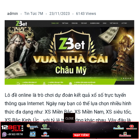
link vao 12bet
admin
Tin Tức 7M
23/11/2023
6143 Views
Sbobet
link vao w88
link vao ae888
link vao fun88
link 188bet
Lô đề online là trò chơi dự đoán kết quả xổ số trực tuyến
thông qua Internet. Ngày nay bạn có thể lựa chọn nhiều hình
thức đa dạng như: XS Miền Bắc, XS Miền Nam, XS siêu tốc,
XS Bắc Kinh, Úc… với tỷ lệ trả thưởng khác nhau. Vậy đâu là
những
web chơi lô đề xổ số online uy tín nhất
, giúp quá
trình cá cược của bạn được thoải mái, cùng tìm hiểu nhé.