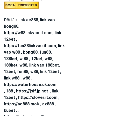
Đối tác:
link ae888
,
link vao
bong88
,
https://w88linkvao.it.com
,
link
12bet
,
https://fun88linkvao.it.com
,
link
vao w88
,
bong88
,
fun88
,
188bet
,
w 88
,
12bet
,
w88
,
188bet
,
w88
,
link vao 188bet
,
12bet
,
fun88
,
w88
,
link 12bet
,
link w88
, w88 ,
https://waterhouse.uk.com
,
188
,
https://jsif.jp.net
,
link
12bet
,
https://clover.it.com
,
https://ae888.moi/
,
az888
,
kubet
, ,