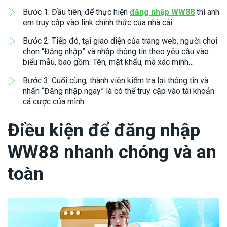
Bước 1: Đầu tiên, để thực hiện
đăng nhập WW88
thì anh
em truy cập vào link chính thức của nhà cái.
Bước 2: Tiếp đó, tại giao diện của trang web, người chơi
chọn “Đăng nhập” và nhập thông tin theo yêu cầu vào
biểu mẫu, bao gồm: Tên, mật khẩu, mã xác minh…
Bước 3: Cuối cùng, thành viên kiểm tra lại thông tin và
nhấn “Đăng nhập ngay” là có thể truy cập vào tài khoản
cá cược của mình.
Điều kiện để đăng nhập
WW88 nhanh chóng và an
toàn