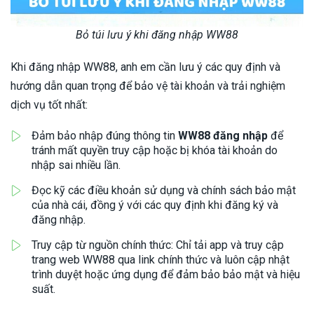
Bỏ túi lưu ý khi đăng nhập WW88
Khi đăng nhập WW88, anh em cần lưu ý các quy định và
hướng dẫn quan trọng để bảo vệ tài khoản và trải nghiệm
dịch vụ tốt nhất:
Đảm bảo nhập đúng thông tin
WW88 đăng nhập
để
tránh mất quyền truy cập hoặc bị khóa tài khoản do
nhập sai nhiều lần.
Đọc kỹ các điều khoản sử dụng và chính sách bảo mật
của nhà cái, đồng ý với các quy định khi đăng ký và
đăng nhập.
Truy cập từ nguồn chính thức: Chỉ tải app và truy cập
trang web WW88 qua link chính thức và luôn cập nhật
trình duyệt hoặc ứng dụng để đảm bảo bảo mật và hiệu
suất.