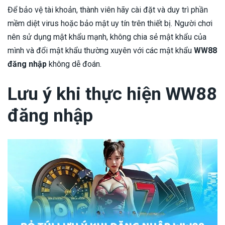
Để bảo vệ tài khoản, thành viên hãy cài đặt và duy trì phần
mềm diệt virus hoặc bảo mật uy tín trên thiết bị. Người chơi
nên sử dụng mật khẩu mạnh, không chia sẻ mật khẩu của
mình và đổi mật khẩu thường xuyên với các mật khẩu
WW88
đăng nhập
không dễ đoán.
Lưu ý khi thực hiện WW88
đăng nhập