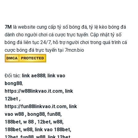
7M
là website cung cấp tỷ số bóng đá, tỷ lệ kèo bóng đá
dành cho người chơi cá cược trực tuyến. Cập nhật tỷ số
bóng đá liên tục 24/7, hỗ trợ người chơi trong quá trình cá
cược bóng đá trực tuyến tại 7mcn.bio
Đối tác:
link ae888
,
link vao
bong88
,
https://w88linkvao.it.com
,
link
12bet
,
https://fun88linkvao.it.com
,
link
vao w88
,
bong88
,
fun88
,
188bet
,
w 88
,
12bet
,
w88
,
188bet
,
w88
,
link vao 188bet
,
12bet
,
fun88
,
w88
,
link 12bet
,