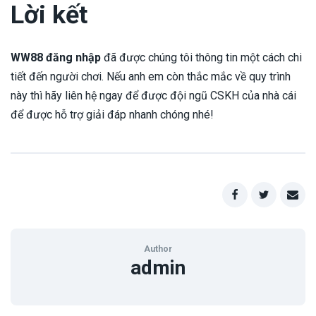
Lời kết
WW88 đăng nhập
đã được chúng tôi thông tin một cách chi
tiết đến người chơi. Nếu anh em còn thắc mắc về quy trình
này thì hãy liên hệ ngay để được đội ngũ CSKH của nhà cái
để được hỗ trợ giải đáp nhanh chóng nhé!
Author
admin