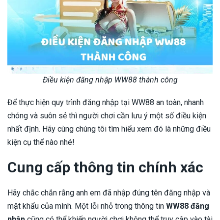
Điều kiện đăng nhập WW88 thành công
Để thực hiện quy trình đăng nhập tại WW88 an toàn, nhanh
chóng và suôn sẻ thì người chơi cần lưu ý một số điều kiện
nhất định. Hãy cùng chúng tôi tìm hiểu xem đó là những điều
kiện cụ thể nào nhé!
Cung cấp thông tin chính xác
Hãy chắc chắn rằng anh em đã nhập đúng tên đăng nhập và
mật khẩu của mình. Một lỗi nhỏ trong thông tin
WW88 đăng
nhập
cũng có thể khiến người chơi không thể truy cập vào tài