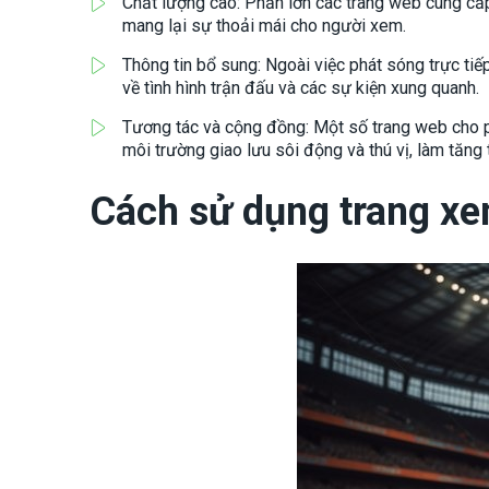
Chất lượng cao: Phần lớn các trang web cung cấp
mang lại sự thoải mái cho người xem.
Thông tin bổ sung: Ngoài việc phát sóng trực tiế
về tình hình trận đấu và các sự kiện xung quanh.
Tương tác và cộng đồng: Một số trang web cho p
môi trường giao lưu sôi động và thú vị, làm tăn
Cách sử dụng trang xe