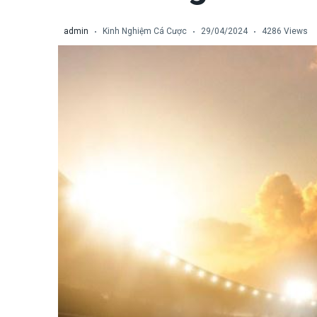
link vao 12bet
admin
Kinh Nghiệm Cá Cược
29/04/2024
4286 Views
Sbobet
link vao w88
link vao ae888
link vao fun88
link 188bet