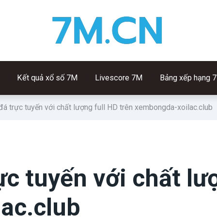
Kết quả xổ số 7M
Livescore 7M
Bảng xếp hạng 
á trực tuyến với chất lượng full HD trên xembongda-xoilac.club
c tuyến với chất lượ
ac.club