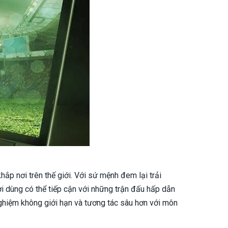
ắp nơi trên thế giới. Với sứ mệnh đem lại trải
ời dùng có thể tiếp cận với những trận đấu hấp dẫn
nghiệm không giới hạn và tương tác sâu hơn với môn