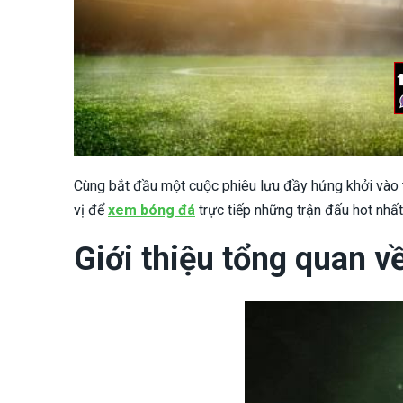
Cùng bắt đầu một cuộc phiêu lưu đầy hứng khởi vào 
vị để
xem bóng đá
trực tiếp những trận đấu hot nh
Giới thiệu tổng quan v