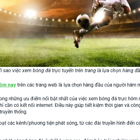
ì sao việc xem bóng đá trực tuyến trên trang là lựa chọn hàng đ
ôm nay
trên các trang web là lựa chọn hàng đầu của người hâm 
ột trong những ưu điểm nổi bật nhất của việc xem bóng đá trực hôm
chỉ cần có kết nối internet. Điều này giúp tiết kiệm thời gian và 
truyền thống.
ạt các kênh/phương tiện phát sóng, từ các đài truyền hình đến cá