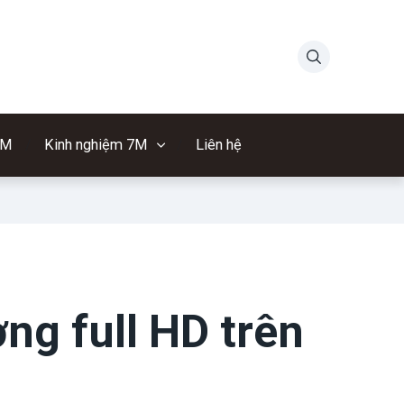
7M
Kinh nghiệm 7M
Liên hệ
ng full HD trên