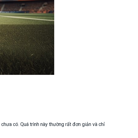
hưa có. Quá trình này thường rất đơn giản và chỉ