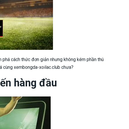
ám phá cách thức đơn giản nhưng không kém phần thú
 đá cùng xembongda-xoilac.club chưa?
yến hàng đầu