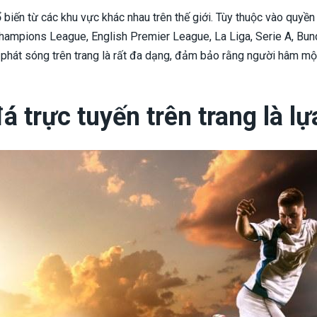
 biến từ các khu vực khác nhau trên thế giới. Tùy thuộc vào quyề
Champions League, English Premier League, La Liga, Serie A, Bun
phát sóng trên trang là rất đa dạng, đảm bảo rằng người hâm mộ 
á trực tuyến trên trang là l