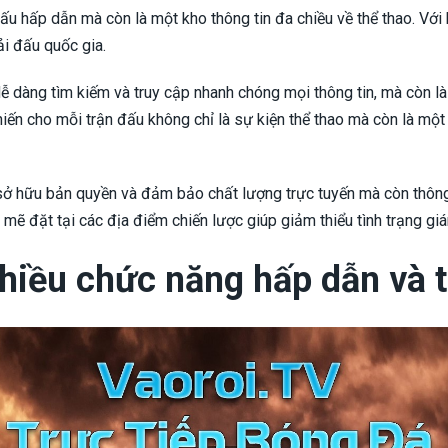
đấu hấp dẫn mà còn là một kho thông tin đa chiều về thể thao. Vớ
i đấu quốc gia.
 dàng tìm kiếm và truy cập nhanh chóng mọi thông tin, mà còn là bứ
ến cho mỗi trận đấu không chỉ là sự kiện thể thao mà còn là một 
 sở hữu bản quyền và đảm bảo chất lượng trực tuyến mà còn thông
ẽ đặt tại các địa điểm chiến lược giúp giảm thiểu tình trạng giá
nhiều chức năng hấp dẫn và t