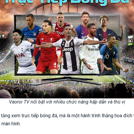
Vaoroi TV nổi bật với nhiều chức năng hấp dẫn và thú vị
n tảng xem trực tiếp bóng đá, mà là một hành trình thăng hoa đích
 màn hình: