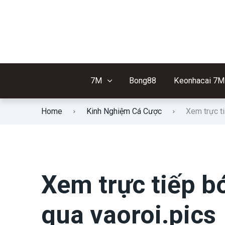
W88
Soi kèo 7M
188bet
Tin Tức
7M
Bong88
Keonhacai 7M
Fun88
Home
Kinh Nghiệm Cá Cược
Xem trực ti
12bet
Link vao bong88
Link w88
Xem trực tiếp b
Bong88
qua vaoroi.pics
link vao 188bet