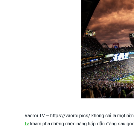
Vaoroi TV – https://vaoroi.pics/ không chỉ là một nề
tv
khám phá những chức năng hấp dẫn đằng sau góc