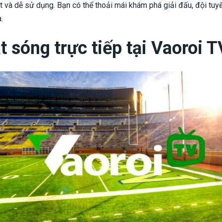
ạt và dễ sử dụng. Bạn có thể thoải mái khám phá giải đấu, đội t
.
 sóng trực tiếp tại Vaoroi T