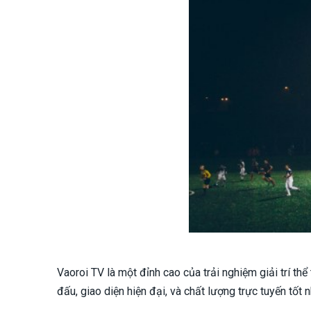
Vaoroi TV là một đỉnh cao của trải nghiệm giải trí t
đấu, giao diện hiện đại, và chất lượng trực tuyến tốt n