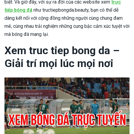
biệt. Và giờ đây, với sự ra đời của các website xem
trực
tiếp bóng đá
như tructiepbongda.beauty, bạn có thể dễ
dàng kết nối với cộng đồng những người cùng chung đam
mê, cùng nhau trải nghiệm những cung bậc cảm xúc tuyệt vời
mà bóng đá mang lại.
Xem truc tiep bong da –
Giải trí mọi lúc mọi nơi