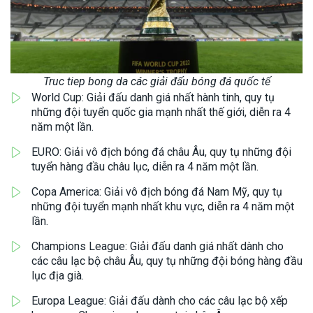
Truc tiep bong da các giải đấu bóng đá quốc tế
World Cup: Giải đấu danh giá nhất hành tinh, quy tụ
những đội tuyển quốc gia mạnh nhất thế giới, diễn ra 4
năm một lần.
EURO: Giải vô địch bóng đá châu Âu, quy tụ những đội
tuyển hàng đầu châu lục, diễn ra 4 năm một lần.
Copa America: Giải vô địch bóng đá Nam Mỹ, quy tụ
những đội tuyển mạnh nhất khu vực, diễn ra 4 năm một
lần.
Champions League: Giải đấu danh giá nhất dành cho
các câu lạc bộ châu Âu, quy tụ những đội bóng hàng đầu
lục địa già.
Europa League: Giải đấu dành cho các câu lạc bộ xếp