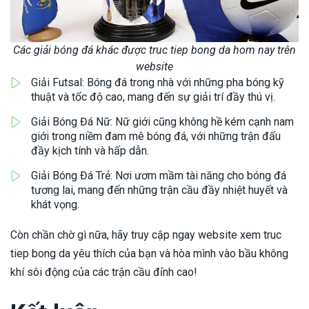
Các giải bóng đá khác được truc tiep bong da hom nay trên
website
Giải Futsal: Bóng đá trong nhà với những pha bóng kỹ
thuật và tốc độ cao, mang đến sự giải trí đầy thú vị.
Giải Bóng Đá Nữ: Nữ giới cũng không hề kém cạnh nam
giới trong niềm đam mê bóng đá, với những trận đấu
đầy kịch tính và hấp dẫn.
Giải Bóng Đá Trẻ: Nơi ươm mầm tài năng cho bóng đá
tương lai, mang đến những trận cầu đầy nhiệt huyết và
khát vọng.
Còn chần chờ gì nữa, hãy truy cập ngay website xem truc
tiep bong da yêu thích của bạn và hòa mình vào bầu không
khí sôi động của các trận cầu đỉnh cao!