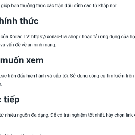
 giúp bạn thưởng thức các trận đấu đỉnh cao từ khắp nơi:
chính thức
ủa Xoilac TV: https://xoilac-tivi.shop/ hoặc tải ứng dụng của họ
và vấn đề về an ninh mạng.
u muốn xem
 các trận đấu hiện hành và sắp tới. Sử dụng công cụ tìm kiếm trên
.
 tiếp
 từ nhiều nguồn đa dạng. Để có trải nghiệm tốt nhất, hãy chọn link