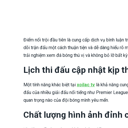
Điểm nổi trội đầu tiên là cung cấp dịch vụ bình luận 
dõi trận đấu một cách thuận tiện và dễ dàng hiểu rõ m
trải nghiệm xem đá bóng thú vị và không bỏ lỡ bất k
Lịch thi đấu cập nhật kịp t
Một tính năng khác biệt tại
xoilac tv
là khả năng cung 
đấu của nhiều giải đấu nổi tiếng như Premier League,
quan trọng nào của đội bóng mình yêu mến.
Chất lượng hình ảnh đỉnh 