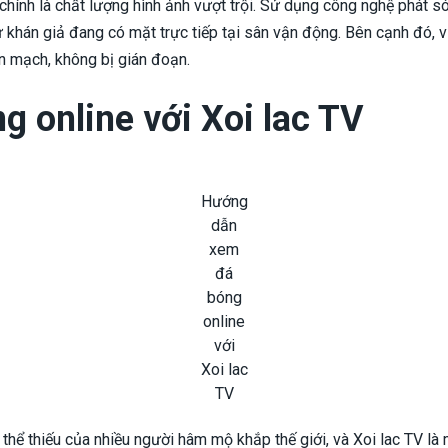
hính là chất lượng hình ảnh vượt trội. Sử dụng công nghệ phát s
khán giả đang có mặt trực tiếp tại sân vận động. Bên cạnh đó, vi
ền mạch, không bị gián đoạn.
 online với Xoi lac TV
Hướng
dẫn
xem
đá
bóng
online
với
Xoi lac
TV
g thể thiếu của nhiều người hâm mộ khắp thế giới, và Xoi lac TV 