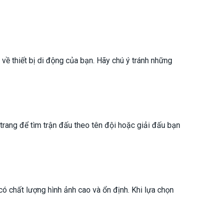
 về thiết bị di động của bạn. Hãy chú ý tránh những
 trang để tìm trận đấu theo tên đội hoặc giải đấu bạn
 có chất lượng hình ảnh cao và ổn định. Khi lựa chọn