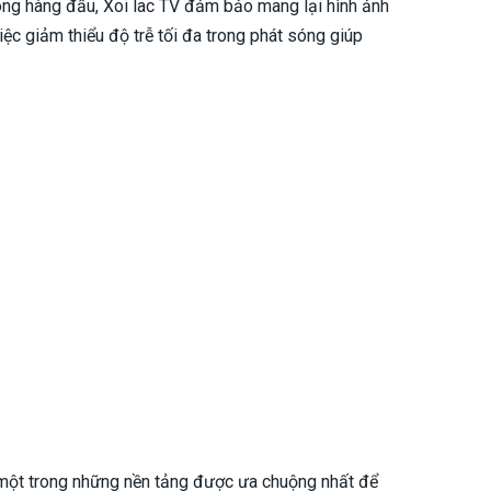
óng hàng đầu, Xoi lac TV đảm bảo mang lại hình ảnh
ệc giảm thiểu độ trễ tối đa trong phát sóng giúp
là một trong những nền tảng được ưa chuộng nhất để