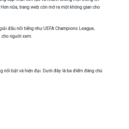
ếng. Hơn nữa, trang web còn mở ra một không gian cho
c giải đấu nổi tiếng như UEFA Champions League,
n cho người xem.
 nổi bật và hiện đại. Dưới đây là ba điểm đáng chú