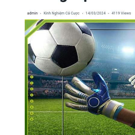
link vao 12bet
admin
Kinh Nghiệm Cá Cược
14/03/2024
4119 Views
Sbobet
link vao w88
link vao ae888
link vao fun88
link 188bet