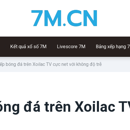
Kết quả xổ số 7M
Livescore 7M
Bảng xếp hạng 
ếp bóng đá trên Xoilac TV cực net với không độ trễ
óng đá trên Xoilac T