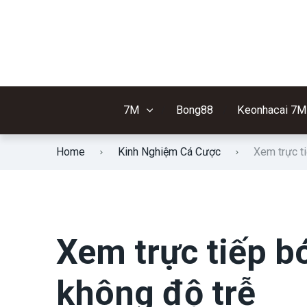
W88
Soi kèo 7M
188bet
Tin Tức
7M
Bong88
Keonhacai 7M
Fun88
Home
Kinh Nghiệm Cá Cược
Xem trực ti
12bet
Link vao bong88
Link w88
Xem trực tiếp b
Bong88
không độ trễ
link vao 188bet