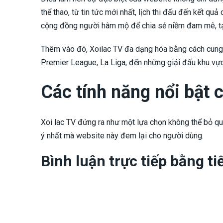
thể thao, từ tin tức mới nhất, lịch thi đấu đến kết q
cộng đồng người hâm mộ để chia sẻ niềm đam mê, tạo
Thêm vào đó, Xoilac TV đa dạng hóa bằng cách cung c
Premier League, La Liga, đến những giải đấu khu vực
Các tính năng nổi bật c
Xoi lac TV đứng ra như một lựa chọn không thể bỏ qu
ý nhất mà website này đem lại cho người dùng.
Bình luận trực tiếp bằng ti