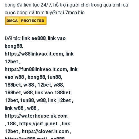
bóng đá liên tục 24/7, hỗ trợ người chơi trong quá trình cá
cược bóng đá trực tuyến tại 7mcn.bio
Đối tác:
link ae888
,
link vao
bong88
,
https://w88linkvao.it.com
,
link
12bet
,
https://fun88linkvao.it.com
,
link
vao w88
,
bong88
,
fun88
,
188bet
,
w 88
,
12bet
,
w88
,
188bet
,
w88
,
link vao 188bet
,
12bet
,
fun88
,
w88
,
link 12bet
,
link w88
, w88 ,
https://waterhouse.uk.com
,
188
,
https://jsif.jp.net
,
link
12bet
,
https://clover.it.com
,