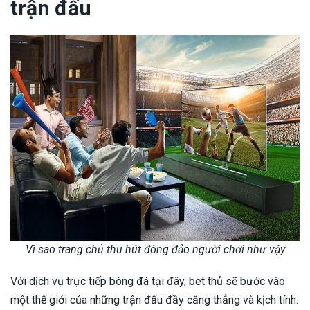
trận đấu
Vì sao trang chủ thu hút đông đảo người chơi như vậy
Với dịch vụ trực tiếp bóng đá tại đây, bet thủ sẽ bước vào
một thế giới của những trận đấu đầy căng thẳng và kịch tính.