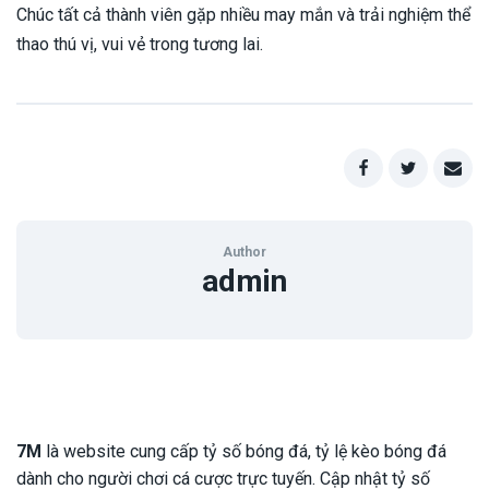
Chúc tất cả thành viên gặp nhiều may mắn và trải nghiệm thể
thao thú vị, vui vẻ trong tương lai.
Author
admin
7M
là website cung cấp tỷ số bóng đá, tỷ lệ kèo bóng đá
dành cho người chơi cá cược trực tuyến. Cập nhật tỷ số