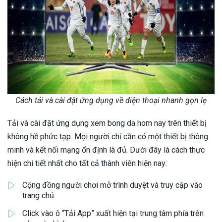
Cách tải và cài đặt ứng dụng về điện thoại nhanh gọn lẹ
Tải và cài đặt ứng dụng xem bong da hom nay trên thiết bị
không hề phức tạp. Mọi người chỉ cần có một thiết bị thông
minh và kết nối mạng ổn định là đủ. Dưới đây là cách thực
hiện chi tiết nhất cho tất cả thành viên hiện nay:
Cộng đồng người chơi mở trình duyệt và truy cập vào
trang chủ.
Click vào ô “Tải App” xuất hiện tại trung tâm phía trên