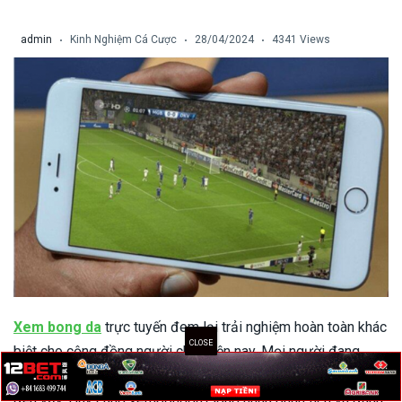
link vao 12bet
admin
Kinh Nghiệm Cá Cược
28/04/2024
4341 Views
Sbobet
link vao w88
link vao ae888
link vao fun88
link 188bet
Xem bong da
trực tuyến đem lại trải nghiệm hoàn toàn khác
biệt cho cộng đồng người chơi hiện nay. Mọi người đang
thắc mắc vì sao trang chủ lại thu hút đông đảo thành viên
đến vậy. Hãy cùng xembongda.cloud nhau phân tích và đánh