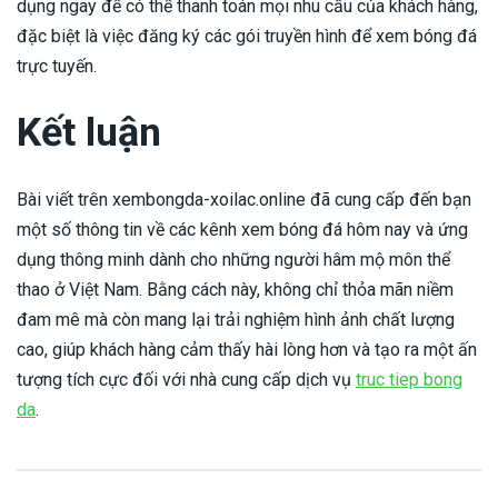
dụng ngay để có thể thanh toán mọi nhu cầu của khách hàng,
đặc biệt là việc đăng ký các gói truyền hình để xem bóng đá
trực tuyến.
Kết luận
Bài viết trên xembongda-xoilac.online đã cung cấp đến bạn
một số thông tin về các kênh xem bóng đá hôm nay và ứng
dụng thông minh dành cho những người hâm mộ môn thể
thao ở Việt Nam. Bằng cách này, không chỉ thỏa mãn niềm
đam mê mà còn mang lại trải nghiệm hình ảnh chất lượng
cao, giúp khách hàng cảm thấy hài lòng hơn và tạo ra một ấn
tượng tích cực đối với nhà cung cấp dịch vụ
truc tiep bong
da
.