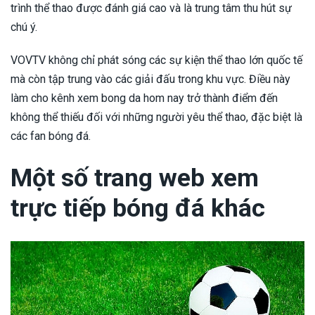
trình thể thao được đánh giá cao và là trung tâm thu hút sự
chú ý.
VOVTV không chỉ phát sóng các sự kiện thể thao lớn quốc tế
mà còn tập trung vào các giải đấu trong khu vực. Điều này
làm cho kênh xem bong da hom nay trở thành điểm đến
không thể thiếu đối với những người yêu thể thao, đặc biệt là
các fan bóng đá.
Một số trang web xem
trực tiếp bóng đá khác