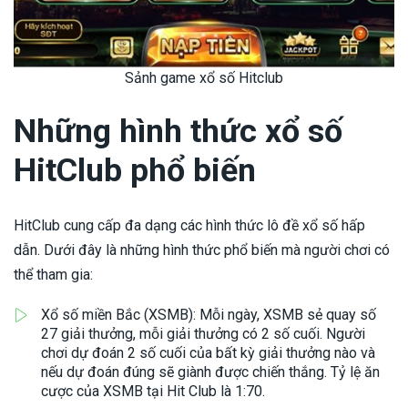
Sảnh game xổ số Hitclub
Những hình thức xổ số
HitClub phổ biến
HitClub cung cấp đa dạng các hình thức lô đề xổ số hấp
dẫn. Dưới đây là những hình thức phổ biến mà người chơi có
thể tham gia:
Xổ số miền Bắc (XSMB): Mỗi ngày, XSMB sẻ quay số
27 giải thưởng, mỗi giải thưởng có 2 số cuối. Người
chơi dự đoán 2 số cuối của bất kỳ giải thưởng nào và
nếu dự đoán đúng sẽ giành được chiến thắng. Tỷ lệ ăn
cược của XSMB tại Hit Club là 1:70.