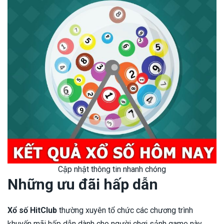
Cập nhật thông tin nhanh chóng
Những ưu đãi hấp dẫn
Xổ số HitClub
thường xuyên tổ chức các chương trình
khuyến mãi hấp dẫn dành cho người chơi sảnh game này.