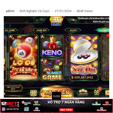
link vao 12bet
admin
Kinh Nghiệm Cá Cược
27/01/2024
4848 Views
Sbobet
link vao w88
link vao ae888
link vao fun88
link 188bet
Xổ số
Hitclub
là một trong những sảnh cá cược được nhiều
người chơi yêu thích và lựa chọn. Mang đến cho người chơi