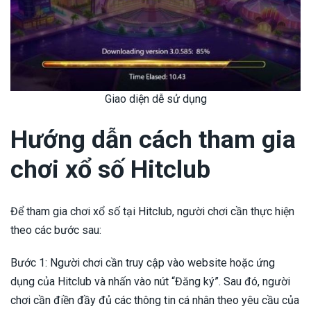
Giao diện dễ sử dụng
Hướng dẫn cách tham gia
chơi xổ số Hitclub
Để tham gia chơi xổ số tại Hitclub, người chơi cần thực hiện
theo các bước sau:
Bước 1: Người chơi cần truy cập vào website hoặc ứng
dụng của Hitclub và nhấn vào nút “Đăng ký”. Sau đó, người
chơi cần điền đầy đủ các thông tin cá nhân theo yêu cầu của