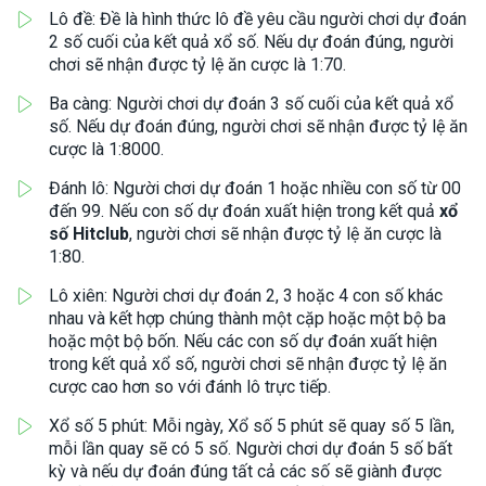
Lô đề: Đề là hình thức lô đề yêu cầu người chơi dự đoán
2 số cuối của kết quả xổ số. Nếu dự đoán đúng, người
chơi sẽ nhận được tỷ lệ ăn cược là 1:70.
Ba càng: Người chơi dự đoán 3 số cuối của kết quả xổ
số. Nếu dự đoán đúng, người chơi sẽ nhận được tỷ lệ ăn
cược là 1:8000.
Đánh lô: Người chơi dự đoán 1 hoặc nhiều con số từ 00
đến 99. Nếu con số dự đoán xuất hiện trong kết quả
xổ
số Hitclub
, người chơi sẽ nhận được tỷ lệ ăn cược là
1:80.
Lô xiên: Người chơi dự đoán 2, 3 hoặc 4 con số khác
nhau và kết hợp chúng thành một cặp hoặc một bộ ba
hoặc một bộ bốn. Nếu các con số dự đoán xuất hiện
trong kết quả xổ số, người chơi sẽ nhận được tỷ lệ ăn
cược cao hơn so với đánh lô trực tiếp.
Xổ số 5 phút: Mỗi ngày, Xổ số 5 phút sẽ quay số 5 lần,
mỗi lần quay sẽ có 5 số. Người chơi dự đoán 5 số bất
kỳ và nếu dự đoán đúng tất cả các số sẽ giành được