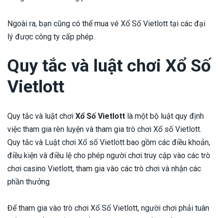
Ngoài ra, bạn cũng có thể mua vé Xổ Số Vietlott tại các đại
lý được công ty cấp phép.
Quy tắc và luật chơi Xổ Số
Vietlott
Quy tắc và luật chơi
Xổ Số Vietlott
là một bộ luật quy định
việc tham gia rèn luyện và tham gia trò chơi Xổ số Vietlott.
Quy tắc và Luật chơi Xổ số Vietlott bao gồm các điều khoản,
điều kiện và điều lệ cho phép người chơi truy cập vào các trò
chơi casino Vietlott, tham gia vào các trò chơi và nhận các
phần thưởng.
Để tham gia vào trò chơi Xổ Số Vietlott, người chơi phải tuân