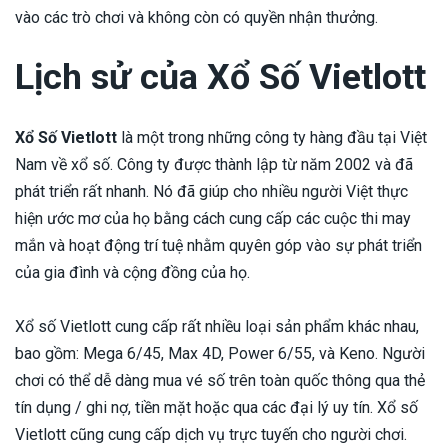
vào các trò chơi và không còn có quyền nhận thưởng.
Lịch sử của Xổ Số Vietlott
Xổ Số Vietlott
là một trong những công ty hàng đầu tại Việt
Nam về xổ số. Công ty được thành lập từ năm 2002 và đã
phát triển rất nhanh. Nó đã giúp cho nhiều người Việt thực
hiện ước mơ của họ bằng cách cung cấp các cuộc thi may
mắn và hoạt động trí tuệ nhằm quyên góp vào sự phát triển
của gia đình và cộng đồng của họ.
Xổ số Vietlott cung cấp rất nhiều loại sản phẩm khác nhau,
bao gồm: Mega 6/45, Max 4D, Power 6/55, và Keno. Người
chơi có thể dễ dàng mua vé số trên toàn quốc thông qua thẻ
tín dụng / ghi nợ, tiền mặt hoặc qua các đại lý uy tín. Xổ số
Vietlott cũng cung cấp dịch vụ trực tuyến cho người chơi.