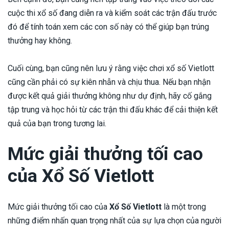
cuộc thi xổ số đang diễn ra và kiểm soát các trận đấu trước
đó để tính toán xem các con số này có thể giúp bạn trúng
thưởng hay không.
Cuối cùng, bạn cũng nên lưu ý rằng việc chơi xổ số Vietlott
cũng cần phải có sự kiên nhẫn và chịu thua. Nếu bạn nhận
được kết quả giải thưởng không như dự định, hãy cố gắng
tập trung và học hỏi từ các trận thi đấu khác để cải thiện kết
quả của bạn trong tương lai.
Mức giải thưởng tối cao
của Xổ Số Vietlott
Mức giải thưởng tối cao của
Xổ Số Vietlott
là một trong
những điểm nhấn quan trọng nhất của sự lựa chọn của người