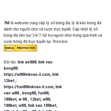
7M
là website cung cấp tỷ số bóng đá, tỷ lệ kèo bóng đá
dành cho người chơi cá cược trực tuyến. Cập nhật tỷ số
bóng đá liên tục 24/7, hỗ trợ người chơi trong quá trình cá
cược bóng đá trực tuyến tại 7mcn.bio
Đối tác:
link ae888
,
link vao
bong88
,
https://w88linkvao.it.com
,
link
12bet
,
https://fun88linkvao.it.com
,
link
vao w88
,
bong88
,
fun88
,
188bet
,
w 88
,
12bet
,
w88
,
188bet
,
w88
,
link vao 188bet
,