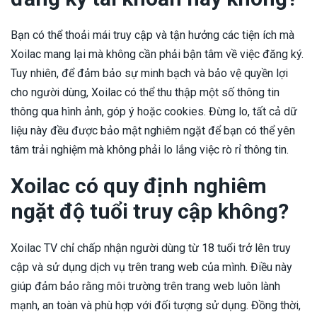
Bạn có thể thoải mái truy cập và tận hưởng các tiện ích mà
Xoilac mang lại mà không cần phải bận tâm về việc đăng ký.
Tuy nhiên, để đảm bảo sự minh bạch và bảo vệ quyền lợi
cho người dùng, Xoilac có thể thu thập một số thông tin
thông qua hình ảnh, góp ý hoặc cookies. Đừng lo, tất cả dữ
liệu này đều được bảo mật nghiêm ngặt để bạn có thể yên
tâm trải nghiệm mà không phải lo lắng việc rò rỉ thông tin.
Xoilac có quy định nghiêm
ngặt độ tuổi truy cập không?
Xoilac TV chỉ chấp nhận người dùng từ 18 tuổi trở lên truy
cập và sử dụng dịch vụ trên trang web của mình. Điều này
giúp đảm bảo rằng môi trường trên trang web luôn lành
mạnh, an toàn và phù hợp với đối tượng sử dụng. Đồng thời,