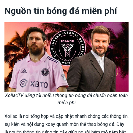
Nguồn tin bóng đá miễn phí
XoilacTV đăng tải nhiều thông tin bóng đá chuẩn hoàn toàn
miễn phí
Xoilac là nơi tổng hợp và cập nhật nhanh chóng các thông tin,
sự kiện và nội dung xoay quanh môn thể thao bóng đá. Đây
là nguồn thông tin đáng tin cậy giúp người hâm mộ nắm bắt