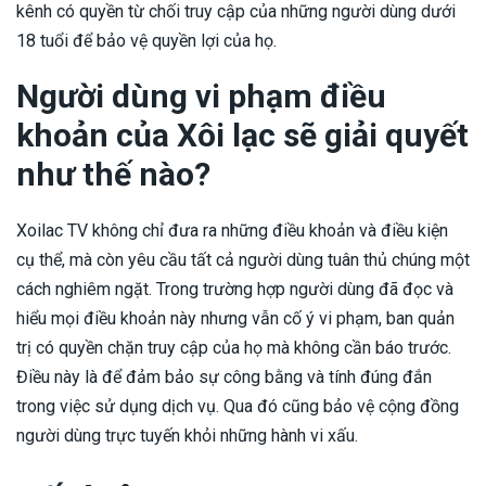
kênh có quyền từ chối truy cập của những người dùng dưới
18 tuổi để bảo vệ quyền lợi của họ.
Người dùng vi phạm điều
khoản của Xôi lạc sẽ giải quyết
như thế nào?
Xoilac TV không chỉ đưa ra những điều khoản và điều kiện
cụ thể, mà còn yêu cầu tất cả người dùng tuân thủ chúng một
cách nghiêm ngặt. Trong trường hợp người dùng đã đọc và
hiểu mọi điều khoản này nhưng vẫn cố ý vi phạm, ban quản
trị có quyền chặn truy cập của họ mà không cần báo trước.
Điều này là để đảm bảo sự công bằng và tính đúng đắn
trong việc sử dụng dịch vụ. Qua đó cũng bảo vệ cộng đồng
người dùng trực tuyến khỏi những hành vi xấu.