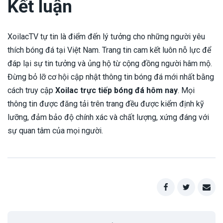
Kết luận
XoilacTV tự tin là điểm đến lý tưởng cho những người yêu
thích bóng đá tại Việt Nam. Trang tin cam kết luôn nỗ lực để
đáp lại sự tin tưởng và ủng hộ từ cộng đồng người hâm mộ.
Đừng bỏ lỡ cơ hội cập nhật thông tin bóng đá mới nhất bằng
cách truy cập
Xoilac trực tiếp bóng đá hôm nay
. Mọi
thông tin được đăng tải trên trang đều được kiểm định kỹ
lưỡng, đảm bảo độ chính xác và chất lượng, xứng đáng với
sự quan tâm của mọi người.