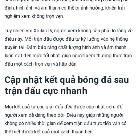
định, hình ảnh và âm thanh có thể bị ảnh hưởng, khiến trải
nghiệm xem không trọn vẹn.
Tuy nhiên với XoilacTV, người xem không cần phải lo lắng về
điều này. Mỗi trận đấu được đầu tư kỹ lưỡng vào hệ thống
truyền tải. Đảm bảo rằng chất lượng hình ảnh và âm thanh
luôn đạt đến mức tốt nhất, giúp người xem thưởng thức trận
đấu một cách trọn vẹn và hấp dẫn.
Cập nhật kết quả bóng đá sau
trận đấu cực nhanh
Mọi kết quả từ các giải đấu đều được cập nhật sớm để
người xem dễ dàng theo dõi. Điều này giúp những người
không có nhiều thời gian để xem trận đấu trực tiếp vẫn có
thể biết được kết quả một cách thuận tiện.