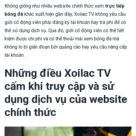
Không giống như nhiều website chính thức xem
trực tiếp
bóng đá
khác xuất hiện gần đây, Xoilac TV không yêu cầu
giới cổ động viên phải đăng ký tài khoản hay trả phí để có
thể sử dụng dịch vụ. Qua đó, giới cổ động viên có thể tiết
kiệm được chi phí và có thể thoải mái xem bóng đá mà
không lo bị gián đoạn bởi quảng cáo hay yêu cầu nâng cấp
tài khoản.
Những điều Xoilac TV
cấm khi truy cập và sử
dụng dịch vụ của website
chính thức