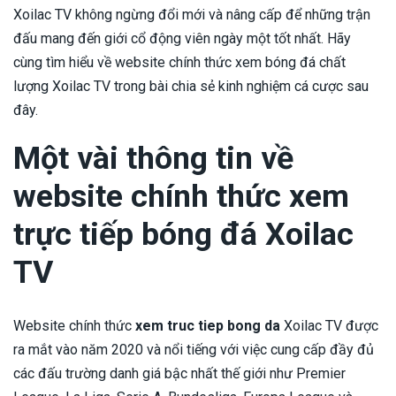
Xoilac TV không ngừng đổi mới và nâng cấp để những trận
đấu mang đến giới cổ động viên ngày một tốt nhất. Hãy
cùng tìm hiểu về website chính thức xem bóng đá chất
lượng Xoilac TV trong bài chia sẻ kinh nghiệm cá cược sau
đây.
Một vài thông tin về
website chính thức xem
trực tiếp bóng đá Xoilac
TV
Website chính thức
xem truc tiep bong da
Xoilac TV được
ra mắt vào năm 2020 và nổi tiếng với việc cung cấp đầy đủ
các đấu trường danh giá bậc nhất thế giới như Premier