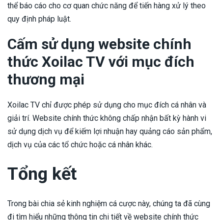
thể báo cáo cho cơ quan chức năng để tiến hàng xử lý theo
quy định pháp luật.
Cấm sử dụng website chính
thức Xoilac TV với mục đích
thương mại
Xoilac TV chỉ được phép sử dụng cho mục đích cá nhân và
giải trí. Website chính thức không chấp nhận bất kỳ hành vi
sử dụng dịch vụ để kiếm lợi nhuận hay quảng cáo sản phẩm,
dịch vụ của các tổ chức hoặc cá nhân khác.
Tổng kết
Trong bài chia sẻ kinh nghiệm cá cược này, chúng ta đã cùng
đi tìm hiểu những thông tin chi tiết về website chính thức