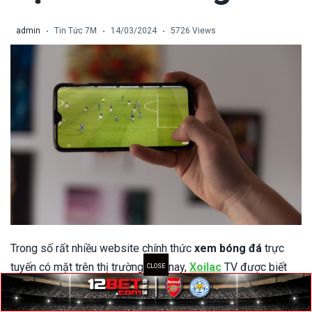
link vao 12bet
admin
Tin Tức 7M
14/03/2024
5726 Views
Sbobet
link vao w88
link vao ae888
link vao fun88
link 188bet
Trong số rất nhiều website chính thức
xem bóng đá
trực
tuyến có mặt trên thị trường hiện nay,
Xoilac
TV được biết
đến là một trong những địa chỉ hàng đầu về chất lượng và đa
dạng các đấu trường danh giá bậc nhất được phát sóng.