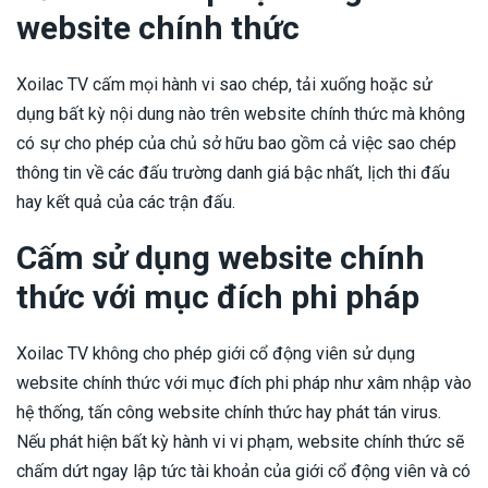
website chính thức
Xoilac TV cấm mọi hành vi sao chép, tải xuống hoặc sử
dụng bất kỳ nội dung nào trên website chính thức mà không
có sự cho phép của chủ sở hữu bao gồm cả việc sao chép
thông tin về các đấu trường danh giá bậc nhất, lịch thi đấu
hay kết quả của các trận đấu.
Cấm sử dụng website chính
thức với mục đích phi pháp
Xoilac TV không cho phép giới cổ động viên sử dụng
website chính thức với mục đích phi pháp như xâm nhập vào
hệ thống, tấn công website chính thức hay phát tán virus.
Nếu phát hiện bất kỳ hành vi vi phạm, website chính thức sẽ
chấm dứt ngay lập tức tài khoản của giới cổ động viên và có