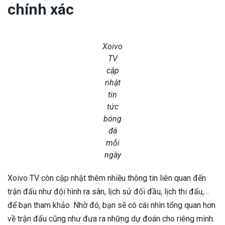
chính xác
Xoivo
TV
cập
nhật
tin
tức
bóng
đá
mỗi
ngày
Xoivo TV còn cập nhật thêm nhiều thông tin liên quan đến
trận đấu như đội hình ra sân, lịch sử đối đầu, lịch thi đấu,…
để bạn tham khảo. Nhờ đó, bạn sẽ có cái nhìn tổng quan hơn
về trận đấu cũng như đưa ra những dự đoán cho riêng mình.