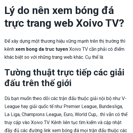
Lý do nên xem bóng đá
trực trang web Xoivo TV?
Để xây dựng một thương hiệu vững mạnh trên thị trường thì
kênh
xem bong da truc tuyen
Xoivo TV cần phải có điểm
khác biệt so với những trang web khác. Cụ thể là:
Tường thuật trực tiếp các giải
đấu trên thế giới
Dù bạn muốn theo dõi các trận đấu thuộc giải nội bộ như V-
League hay giải quốc tế như Premier League, Bundesliga,
La Liga, Champions League, Euro, World Cup,…thì vẫn có thể
truy cập vào Xoivo TV. Kênh liên tục tìm kiếm và cập nhật
đầy đủ các đường link xem bóng đá mọi trận đấu thuộc các