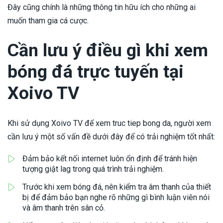
Đây cũng chính là những thông tin hữu ích cho những ai
muốn tham gia cá cược.
Cần lưu ý điều gì khi xem
bóng đá trực tuyến tại
Xoivo TV
Khi sử dụng Xoivo TV để xem truc tiep bong da, người xem
cần lưu ý một số vấn đề dưới đây để có trải nghiệm tốt nhất:
Đảm bảo kết nối internet luôn ổn định để tránh hiện
tượng giật lag trong quá trình trải nghiệm.
Trước khi xem bóng đá, nên kiểm tra âm thanh của thiết
bị để đảm bảo bạn nghe rõ những gì bình luận viên nói
và âm thanh trên sân cỏ.