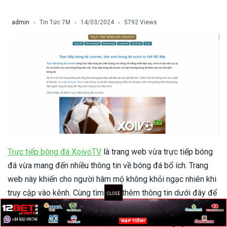
link vao 12bet
admin
Tin Tức 7M
14/03/2024
5792 Views
Sbobet
link vao w88
link vao ae888
link vao fun88
link 188bet
Trực tiếp bóng đá XoivoTV
là trang web vừa trực tiếp bóng
đá vừa mang đến nhiều thông tin về bóng đá bổ ích. Trang
web này khiến cho người hâm mộ không khỏi ngạc nhiên khi
truy cập vào kênh. Cùng tìm hiểu thêm thông tin dưới đây để
nắm rõ hơn về trang web uy tín này nhé!