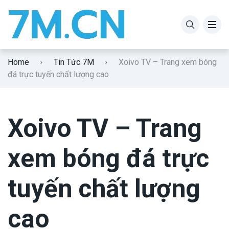
W88
Soi kèo 7M
Home
Tin Tức 7M
Xoivo TV – Trang xem bóng
188bet
Tin Tức
đá trực tuyến chất lượng cao
Fun88
12bet
Xoivo TV – Trang
Link vao bong88
xem bóng đá trực
Link w88
tuyến chất lượng
Bong88
cao
link vao 188bet