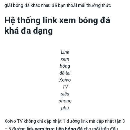
giải bóng đá khác nhau để bạn thoải mái thưởng thức.
Hệ thống link xem bóng đá
khá đa dạng
Link
xem
bóng
đá tại
Xoivo
TV
siêu
phong
phú
Xoivo TV không chỉ cập nhật 1 đường link mà cập nhật tận 3
– 5 đường link
xem trực tiếp bóng đá
cho mỗi trận đấu.