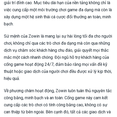
giải trí đỉnh cao. Mục tiêu dài hạn của nền tảng không chỉ là
việc cung cấp một môi trường chơi game đa dạng mà còn là
xây dựng một hệ sinh thái cá cược đổi thưởng an toàn, minh
bạch.
Sứ mệnh của Zowin là mang lại sự hài lòng tối đa cho người
chơi, không chỉ qua các trò chơi đa dạng mà còn qua những
dịch vụ chăm sóc khách hàng chu đáo, giải quyết mọi thắc
mắc một cách nhanh chóng. Đội ngũ hỗ trợ khách hàng của
cổng game hoạt động 24/7, đảm bảo rằng mọi vấn đề kỹ
thuật hoặc giao dịch của người chơi đều được xử lý kịp thời,
hiệu quả.
Về phương châm hoạt động, Zowin luôn tuân thủ nguyên tắc
công bằng, minh bạch và an toàn. Cổng game này cam kết
cung cấp các trò chơi có tính công bằng cao, không có sự
can thiệp từ bên ngoài. Bên cạnh đó, tất cả các giao dịch và