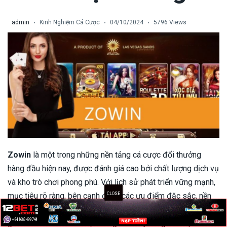
link vao 12bet
admin
Kinh Nghiệm Cá Cược
04/10/2024
5796 Views
Sbobet
link vao w88
link vao ae888
link vao fun88
link 188bet
Zowin
là một trong những nền tảng cá cược đổi thưởng
hàng đầu hiện nay, được đánh giá cao bởi chất lượng dịch vụ
và kho trò chơi phong phú. Với lịch sử phát triển vững mạnh,
mục tiêu rõ ràng, bên cạnh đó là các ưu điểm đặc sắc, nền
tảng hứa hẹn mang đến cho anh em bet thủ những giây phút
giải trí đỉnh cao và cơ hội thắng lớn. Hãy cùng khám phá chi