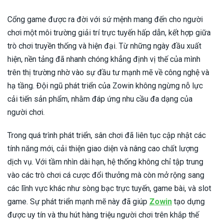
Cổng game được ra đời với sứ mệnh mang đến cho người
chơi một môi trường giải trí trực tuyến hấp dẫn, kết hợp giữa
trò chơi truyền thống và hiện đại. Từ những ngày đầu xuất
hiện, nền tảng đã nhanh chóng khẳng định vị thế của mình
trên thị trường nhờ vào sự đầu tư mạnh mẽ về công nghệ và
hạ tầng. Đội ngũ phát triển của Zowin không ngừng nỗ lực
cải tiến sản phẩm, nhằm đáp ứng nhu cầu đa dạng của
người chơi.
Trong quá trình phát triển, sân chơi đã liên tục cập nhật các
tính năng mới, cải thiện giao diện và nâng cao chất lượng
dịch vụ. Với tầm nhìn dài hạn, hệ thống không chỉ tập trung
vào các trò chơi cá cược đổi thưởng mà còn mở rộng sang
các lĩnh vực khác như sòng bạc trực tuyến, game bài, và slot
game. Sự phát triển mạnh mẽ này đã giúp
Zowin
tạo dựng
được uy tín và thu hút hàng triệu người chơi trên khắp thế