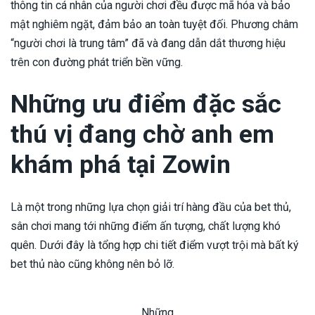
thông tin cá nhân của người chơi đều được mã hóa và bảo
mật nghiêm ngặt, đảm bảo an toàn tuyệt đối. Phương châm
“người chơi là trung tâm” đã và đang dẫn dắt thương hiệu
trên con đường phát triển bền vững.
Những ưu điểm đặc sắc
thú vị đang chờ anh em
khám phá tại Zowin
Là một trong những lựa chọn giải trí hàng đầu của bet thủ,
sân chơi mang tới những điểm ấn tượng, chất lượng khó
quên. Dưới đây là tổng hợp chi tiết điểm vượt trội mà bất ký
bet thủ nào cũng không nên bỏ lỡ.
Những