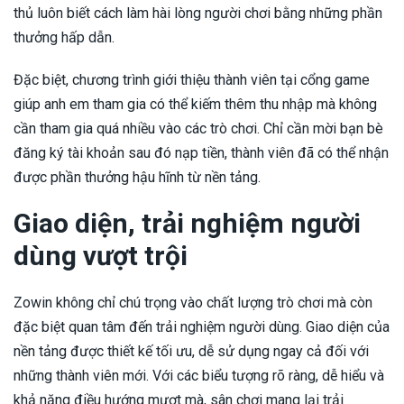
thủ luôn biết cách làm hài lòng người chơi bằng những phần
thưởng hấp dẫn.
Đặc biệt, chương trình giới thiệu thành viên tại cổng game
giúp anh em tham gia có thể kiếm thêm thu nhập mà không
cần tham gia quá nhiều vào các trò chơi. Chỉ cần mời bạn bè
đăng ký tài khoản sau đó nạp tiền, thành viên đã có thể nhận
được phần thưởng hậu hĩnh từ nền tảng.
Giao diện, trải nghiệm người
dùng vượt trội
Zowin không chỉ chú trọng vào chất lượng trò chơi mà còn
đặc biệt quan tâm đến trải nghiệm người dùng. Giao diện của
nền tảng được thiết kế tối ưu, dễ sử dụng ngay cả đối với
những thành viên mới. Với các biểu tượng rõ ràng, dễ hiểu và
khả năng điều hướng mượt mà, sân chơi mang lại trải