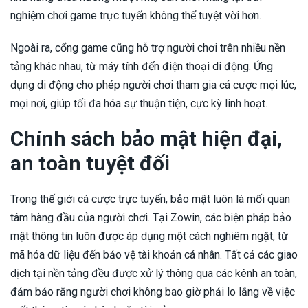
nghiệm chơi game trực tuyến không thể tuyệt vời hơn.
Ngoài ra, cổng game cũng hỗ trợ người chơi trên nhiều nền
tảng khác nhau, từ máy tính đến điện thoại di động. Ứng
dụng di động cho phép người chơi tham gia cá cược mọi lúc,
mọi nơi, giúp tối đa hóa sự thuận tiện, cực kỳ linh hoạt.
Chính sách bảo mật hiện đại,
an toàn tuyệt đối
Trong thế giới cá cược trực tuyến, bảo mật luôn là mối quan
tâm hàng đầu của người chơi. Tại Zowin, các biện pháp bảo
mật thông tin luôn được áp dụng một cách nghiêm ngặt, từ
mã hóa dữ liệu đến bảo vệ tài khoản cá nhân. Tất cả các giao
dịch tại nền tảng đều được xử lý thông qua các kênh an toàn,
đảm bảo rằng người chơi không bao giờ phải lo lắng về việc