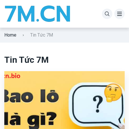
W88
Soi kèo 7M
Home
Tin Tức 7M
188bet
Tin Tức
Fun88
Tin Tức 7M
12bet
Link vao bong88
Link w88
Bong88
link vao 188bet