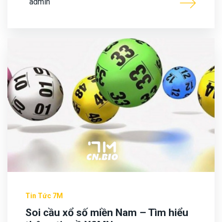
admin
Tin Tức 7M
Soi cầu xổ số miền Nam – Tìm hiểu