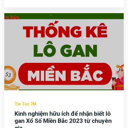
Tin Tức 7M
Kinh nghiệm hữu ích để nhận biết lô
gan Xổ Số Miền Bắc 2023 từ chuyên