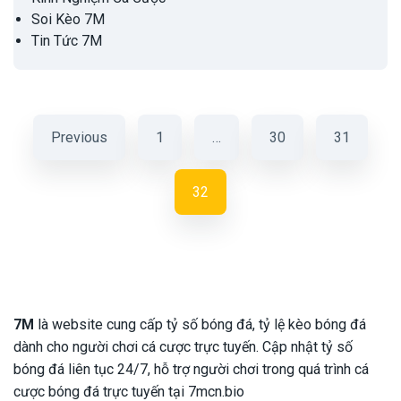
Soi Kèo 7M
Tin Tức 7M
Previous
1
…
30
31
32
7M
là website cung cấp tỷ số bóng đá, tỷ lệ kèo bóng đá
dành cho người chơi cá cược trực tuyến. Cập nhật tỷ số
bóng đá liên tục 24/7, hỗ trợ người chơi trong quá trình cá
cược bóng đá trực tuyến tại 7mcn.bio