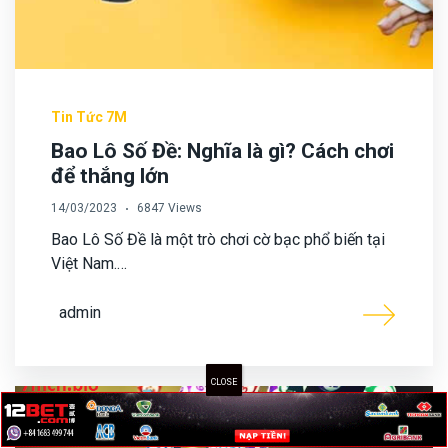
link vao 12bet
Sbobet
Tin Tức 7M
link vao w88
Bao Lô Số Đề: Nghĩa là gì? Cách chơi
để thắng lớn
link vao ae888
14/03/2023
6847 Views
link vao fun88
Bao Lô Số Đề là một trò chơi cờ bạc phổ biến tại
Việt Nam.…
link 188bet
admin