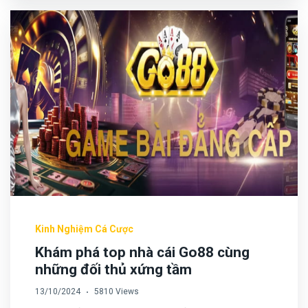
Kinh Nghiệm Cá Cược
Khám phá top nhà cái Go88 cùng
những đối thủ xứng tầm
13/10/2024
5810 Views