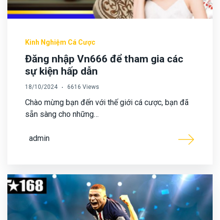
Kinh Nghiệm Cá Cược
Đăng nhập Vn666 để tham gia các
sự kiện hấp dẫn
18/10/2024
6616 Views
Chào mừng bạn đến với thế giới cá cược, bạn đã
sẵn sàng cho những…
admin