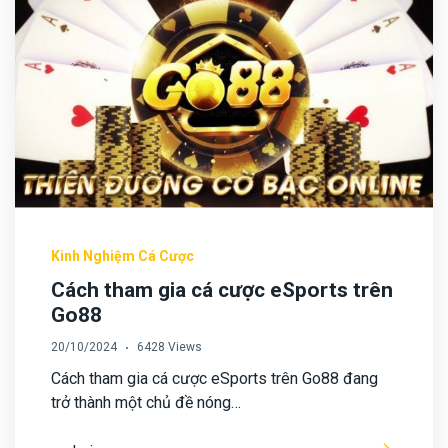
Kinh Nghiệm Cá Cược
Cách tham gia cá cược eSports trên
Go88
20/10/2024
6428 Views
Cách tham gia cá cược eSports trên Go88 đang
trở thành một chủ đề nóng…