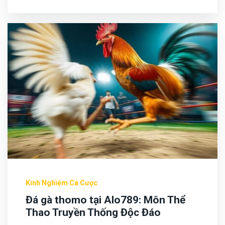
Kinh Nghiệm Cá Cược
Đá gà thomo tại Alo789: Môn Thể
Thao Truyền Thống Độc Đáo