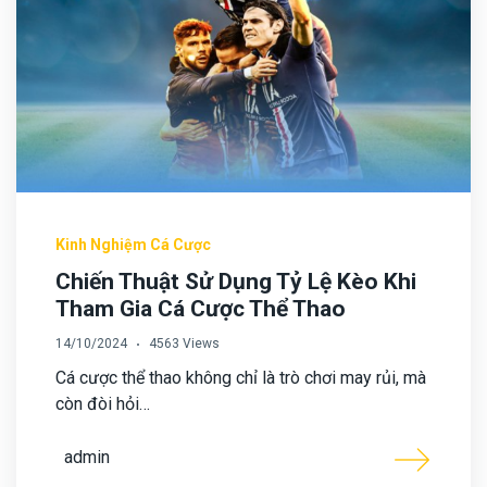
Kinh Nghiệm Cá Cược
Chiến Thuật Sử Dụng Tỷ Lệ Kèo Khi
Tham Gia Cá Cược Thể Thao
14/10/2024
4563 Views
Cá cược thể thao không chỉ là trò chơi may rủi, mà
còn đòi hỏi…
admin