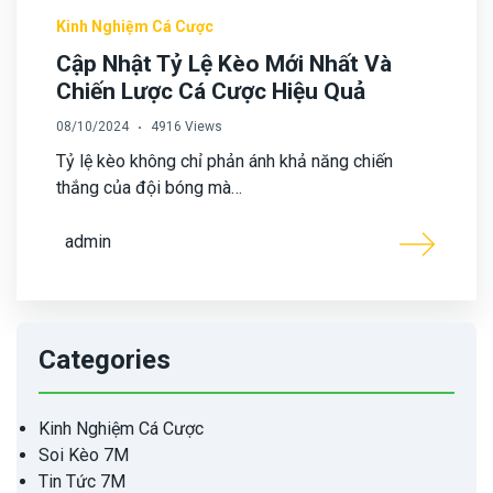
Kinh Nghiệm Cá Cược
Cập Nhật Tỷ Lệ Kèo Mới Nhất Và
Chiến Lược Cá Cược Hiệu Quả
08/10/2024
4916 Views
Tỷ lệ kèo không chỉ phản ánh khả năng chiến
thắng của đội bóng mà…
admin
Categories
Kinh Nghiệm Cá Cược
Soi Kèo 7M
Tin Tức 7M