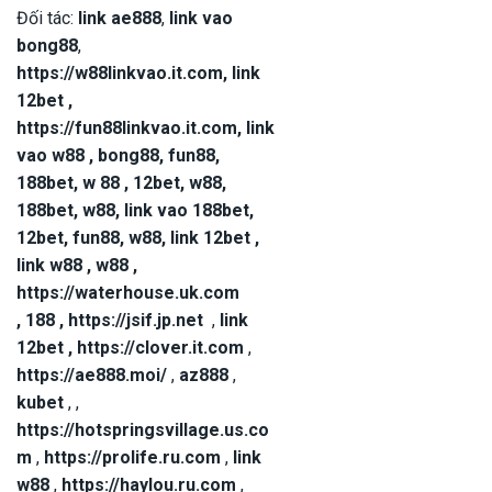
Đối tác:
link ae888
,
link vao
bong88
,
https://w88linkvao.it.com
,
link
12bet
,
https://fun88linkvao.it.com
,
link
vao w88
,
bong88
,
fun88
,
188bet
,
w 88
,
12bet
,
w88
,
188bet
,
w88
,
link vao 188bet
,
12bet
,
fun88
,
w88
,
link 12bet
,
link w88
, w88 ,
https://waterhouse.uk.com
,
188
,
https://jsif.jp.net
,
link
12bet
,
https://clover.it.com
,
https://ae888.moi/
,
az888
,
kubet
, ,
https://hotspringsvillage.us.co
m
,
https://prolife.ru.com
,
link
w88
,
https://haylou.ru.com
,